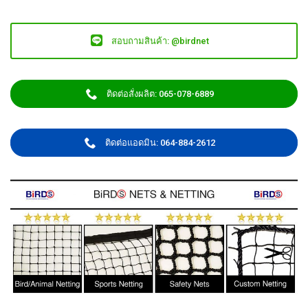
สอบถามสินค้า: @birdnet
ติดต่อสั่งผลิต: 065-078-6889
ติดต่อแอดมิน: 064-884-2612