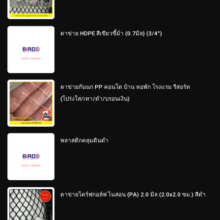
0
out
of
5
ตาข่าย HDPE สีเขียวขี้ม้า (0.7มิล) (3/4")
0
out
of
5
ตาข่ายกันนก PP คอนโด บ้าน หอพัก โรงแรม รีสอร์ท
(โปร่งใส/เทา/ดำ/บรอนเงิน)
0
out
of
5
พลาสติกคลุมดินดำ
0
out
of
5
ตาข่ายไดร์ฟกอล์ฟ ไนล่อน (PA) 2.0 มิล (2.0x2.0 ซม.) สีดำ
0