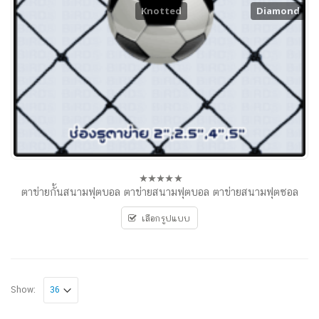
Knotted
Diamond
ตาข่ายกั้นสนามฟุตบอล ตาข่ายสนามฟุตบอล ตาข่ายสนามฟุตซอล
0
out
of
เลือกรูปแบบ
5
Show: