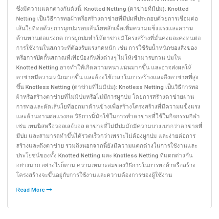
Knotted
ซึ่งมีความแตกต่างกันดังนี้: Knotted Netting (ตาข่ายที่มีปม): Knotted
Netting
Netting เป็นวิธีการทอผ้าหรือสร้างตาข่ายที่มีปมที่ประกอบด้วยการเชื่อมต่อ
กับ
เส้นใยที่ทอด้วยการผูกปมรอบเส้นใยหลักเพื่อเพิ่มความแข็งแรงและความ
Knotless
ต้านทานต่อแรงกด การผูกปมทำให้ตาข่ายมีโครงสร้างที่มั่นคงและคงทนต่อ
Netting
การใช้งานในสภาวะที่ต้องรับแรงกดหนัก เช่น การใช้รับน้ำหนักของสิ่งของ
หรือการปิดกั้นสถาณที่เพื่อป้องกันสิ่งต่างๆ ไม่ให้เข้ามารบกวน ปมใน
Knotted Netting อาจทำให้เกิดความหนาแน่นมากขึ้น และอาจส่งผลให้
ตาข่ายมีความหนักมากขึ้น และต้องใช้เวลาในการสร้างและดึงตาข่ายที่สูง
ขึ้น Knotless Netting (ตาข่ายที่ไม่มีปม): Knotless Netting เป็นวิธีการทอ
ผ้าหรือสร้างตาข่ายที่ไม่มีปมหรือไม่มีการผูกปม โดยการสร้างตาข่ายผ่าน
การทอและตัดเส้นใยที่ออกมาด้านข้างเพื่อสร้างโครงสร้างที่มีความแข็งแรง
และต้านทานต่อแรงกด วิธีการนี้มักใช้ในการทำตาข่ายที่ใช้ในกิจกรรมกีฬา
เช่น เทนนิสหรือวอลเลย์บอล ตาข่ายที่ไม่มีปมมักมีความบางเบากว่าตาข่ายที่
มีปม และสามารถทำขึ้นได้รวดเร็วกว่าเพราะไม่ต้องผูกปม และง่ายต่อการ
สร้างและดึงตาข่าย รวมถึงนอกจากนี้ยังมีความแตกต่างในการใช้งานและ
ประโยชน์ของทั้ง Knotted Netting และ Knotless Netting ที่แตกต่างกัน
อย่างมาก อย่างไรก็ตาม ความเหมาะสมของวิธีการในการทอผ้าหรือสร้าง
โครงสร้างจะขึ้นอยู่กับการใช้งานและความต้องการของผู้ใช้งาน
Read More