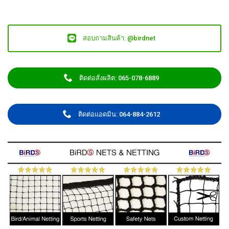
สอบถามสินค้า: @birdnet
ติดต่อสั่งผลิต: 065-078-6889
ติดต่อแอดมิน: 064-884-2612