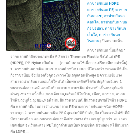
ตาข่ายกันนก HDPE
,
ตาข่ายกันนก PE
,
ตาข่าย
กันนก PP
,
ตาข่ายกันนก
คอนโด
,
ตาข่ายกันนก บ่อ
กุ้ง บ่อปลา
,
ตาข่ายกันนก
เอ็นใส
,
ตาข่ายกันนก
บน
โรงงาน
|
ปิดความเห็น
ตาข่าย
ตาข่ายกันนก นั้นผลิตมา
กัน
จากพลาสติกอีกประเภทหนึ่ง ที่เรียกว่า Thermos Plastic ซึ่งได้แก่ (PE
นก
(HDPE)), PP, Nylon เป็นต้น (ภาพด้านบนใช้เพื่อการเปรียบเทียบ เท่านั้น)
PP,
1. ตาข่ายกันนก ชนิด HDPE พลาสติกชนิด HDPE มีโครงสร้างทางเคมีที่เป็น
(PE
กิ่งสาขาน้อย จึงมีแรงดึงดูดระหว่างโมเลกุลค่อนข้างสูง มีความแข็งแรง
(HDPE)),
สามารถนำกลับมาหลอมใช้ใหม่ได้ เป็นพลาสติกที่ได้รับ สัญลักษณ์เลข 2
Nylon
ทนทานต่อสารเคมี และตัวทำละลาย หลายชนิด นำมาทำเป็นบรรจุภัณฑ์
และ
ต่างๆ เช่น ขวดน้ำดื่ม ,ของเด็กเล่น,เครื่องใช้ในบ้าน, เชือก, ตาข่าย, ฉนวน
ชนิด
ไฟฟ้า,ถุงหูหิ้ว,ถุงขยะ,ท่อน้ำมัน,ชิ้นส่วนรถยนต์,ชิ้นส่วนอุปกรณ์ไฟฟ้า HDPE
เอ็น
คือ พลาสติกที่ผ่านการจำแนกมาจาก PE ขายตาข่ายกันนก-ชนิด-HDPE-
ใส
ราคาถูก 2. ตาข่ายกันนก ชนิด PE มีคุณสมบัติที่สำคัญคือ เป็นฉนวนไฟฟ้าที่ดี
มีความเหนียว และทนทานต่อแรงดึงปานกลาง ถ้าอุณหภูมิสูงกว่า 70 องศา
เซลเซียส จะเริ่มละลาย PE ได้ถูกจำแนกเป็นหลายชนิด ตัวหลักๆ ที่ใช้กันมาก
คือ LDPE ,...