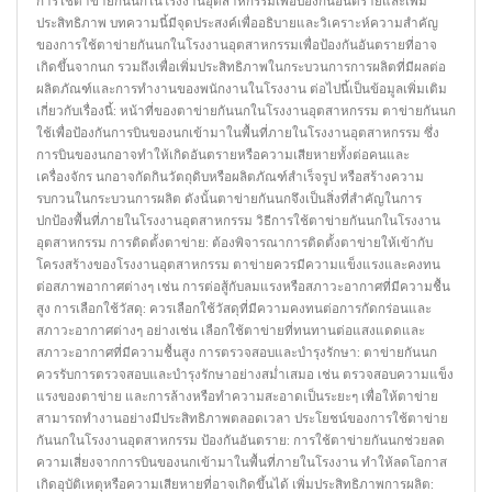
การใช้ตาข่ายกันนกในโรงงานอุตสาหกรรมเพื่อป้องกันอันตรายและเพิ่ม
กัน
ประสิทธิภาพ บทความนี้มีจุดประสงค์เพื่ออธิบายและวิเคราะห์ความสำคัญ
นก
ของการใช้ตาข่ายกันนกในโรงงานอุตสาหกรรมเพื่อป้องกันอันตรายที่อาจ
สำหรับ
เกิดขึ้นจากนก รวมถึงเพื่อเพิ่มประสิทธิภาพในกระบวนการการผลิตที่มีผลต่อ
ใช้
ผลิตภัณฑ์และการทำงานของพนักงานในโรงงาน ต่อไปนี้เป็นข้อมูลเพิ่มเติม
ใน
เกี่ยวกับเรื่องนี้: หน้าที่ของตาข่ายกันนกในโรงงานอุตสาหกรรม ตาข่ายกันนก
โรงงาน
ใช้เพื่อป้องกันการบินของนกเข้ามาในพื้นที่ภายในโรงงานอุตสาหกรรม ซึ่ง
อุตสาหกรรม
การบินของนกอาจทำให้เกิดอันตรายหรือความเสียหายทั้งต่อคนและ
เครื่องจักร นกอาจกัดกินวัตถุดิบหรือผลิตภัณฑ์สำเร็จรูป หรือสร้างความ
รบกวนในกระบวนการผลิต ดังนั้นตาข่ายกันนกจึงเป็นสิ่งที่สำคัญในการ
ปกป้องพื้นที่ภายในโรงงานอุตสาหกรรม วิธีการใช้ตาข่ายกันนกในโรงงาน
อุตสาหกรรม การติดตั้งตาข่าย: ต้องพิจารณาการติดตั้งตาข่ายให้เข้ากับ
โครงสร้างของโรงงานอุตสาหกรรม ตาข่ายควรมีความแข็งแรงและคงทน
ต่อสภาพอากาศต่างๆ เช่น การต่อสู้กับลมแรงหรือสภาวะอากาศที่มีความชื้น
สูง การเลือกใช้วัสดุ: ควรเลือกใช้วัสดุที่มีความคงทนต่อการกัดกร่อนและ
สภาวะอากาศต่างๆ อย่างเช่น เลือกใช้ตาข่ายที่ทนทานต่อแสงแดดและ
สภาวะอากาศที่มีความชื้นสูง การตรวจสอบและบำรุงรักษา: ตาข่ายกันนก
ควรรับการตรวจสอบและบำรุงรักษาอย่างสม่ำเสมอ เช่น ตรวจสอบความแข็ง
แรงของตาข่าย และการล้างหรือทำความสะอาดเป็นระยะๆ เพื่อให้ตาข่าย
สามารถทำงานอย่างมีประสิทธิภาพตลอดเวลา ประโยชน์ของการใช้ตาข่าย
กันนกในโรงงานอุตสาหกรรม ป้องกันอันตราย: การใช้ตาข่ายกันนกช่วยลด
ความเสี่ยงจากการบินของนกเข้ามาในพื้นที่ภายในโรงงาน ทำให้ลดโอกาส
เกิดอุบัติเหตุหรือความเสียหายที่อาจเกิดขึ้นได้ เพิ่มประสิทธิภาพการผลิต: