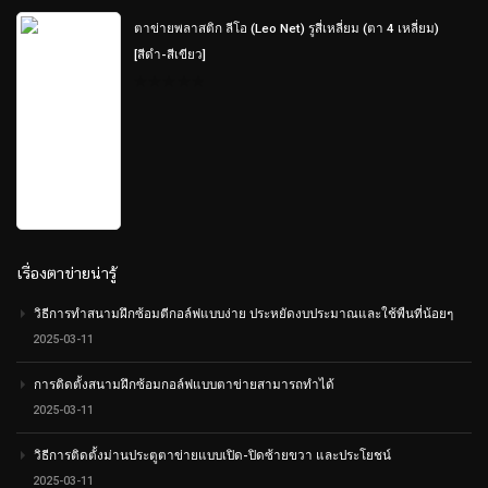
ตาข่ายพลาสติก ลีโอ (Leo Net) รูสี่เหลี่ยม (ตา 4 เหลี่ยม)
[สีดำ-สีเขียว]
0
out
of
5
เรื่องตาข่ายน่ารู้
วิธีการทำสนามฝึกซ้อมตีกอล์ฟแบบง่าย ประหยัดงบประมาณและใช้พืนที่น้อยๆ
2025-03-11
การติดตั้งสนามฝึกซ้อมกอล์ฟแบบตาข่ายสามารถทำได้
2025-03-11
วิธีการติดตั้งม่านประตูตาข่ายแบบเปิด-ปิดซ้ายขวา และประโยชน์
2025-03-11