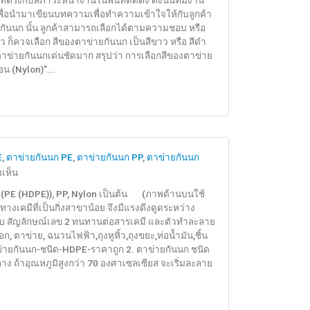
ตรงกับสภาวะหน้างานในพื้นที่ติดตั้ง ดังนั้นทีมงาน
ื่อนำมาเขียนบทความเพื่อทำความเข้าใจให้กับลูกค้า
ยกันนก นั้น ลูกค้าสามารถเลือกได้ตามความชอบ หรือ
าว ก็ควจเลือก สีของตาข่ายกันนก เป็นสีขาว หรือ สีดำ
วตาข่ายกันนกเด่นชัดมาก สรุปว่า การเลือกสีของตาข่าย
น (Nylon)”...
E
,
ตาข่ายกันนก PE
,
ตาข่ายกันนก PP
,
ตาข่ายกันนก
บน
เห็น
ตาข่าย
แก่ (PE (HDPE)), PP, Nylon เป็นต้น (ภาพด้านบนใช้
กัน
างเคมีที่เป็นกิ่งสาขาน้อย จึงมีแรงดึงดูดระหว่าง
นก
รับ สัญลักษณ์เลข 2 ทนทานต่อสารเคมี และตัวทำละลาย
PP,
, ตาข่าย, ฉนวนไฟฟ้า,ถุงหูหิ้ว,ถุงขยะ,ท่อน้ำมัน,ชิ้น
(PE
่ายกันนก-ชนิด-HDPE-ราคาถูก 2. ตาข่ายกันนก ชนิด
ง ถ้าอุณหภูมิสูงกว่า 70 องศาเซลเซียส จะเริ่มละลาย
(HDPE)),
Nylon
และ
ชนิด