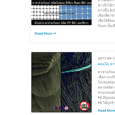
หากต้องการ
ช่างจึงได้
มากขึ้น ดั
เลือกสีตาข่
เพื่อให้สี
กันนก นั้น
Read More
2017-09-1
คอนโด
,
ตาข
ตาข่ายกันน
เพื่อการเปร
โมเลกุลค่อ
หลายชนิด นำ
ส่วนรถยนต์
PE มีคุณสม
PE ได้ถูกจำ
Read Mor