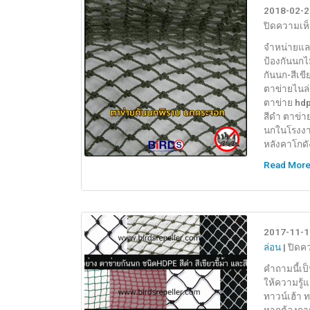
2018-02-2
ปิดความเห
จำหน่ายและต
ป้องกันนกไ
กันนก-สีเข
ตาข่ายไนล่
ตาข่าย hdp
สีดำ ตาข่า
นกในโรงงาน
หลังคาโกดัง
Read Mor
2017-11-1
ล่อน
|
ปิดค
คำถามนี้เป
ให้ความรู้แ
ทาวน์เฮ้า