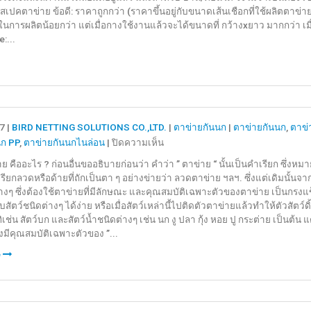
นี้ดูสเปคตาข่าย ข้อดี: ราคาถูกกว่า (ราคาขึ้นอยู่กับขนาดเส้นเชือกที่ใช้ผลิตตาข
นก
ในการผลิตน้อยกว่า แต่เมื่อกางใช้งานแล้วจะได้ขนาดที่ กว้างxยาว มากกว่า เมื่
และ
:...
ลักษณะ
ตาข่าย
แบบ
ต่างๆ
7 |
BIRD NETTING SOLUTIONS CO.,LTD.
|
ตาข่ายกันนก
|
ตาข่ายกันนก
,
ตาข่
บน
นก PP
,
ตาข่ายกันนกไนล่อน
|
ปิดความเห็น
ตาข่าย
ย คืออะไร ? ก่อนอื่นขออธิบายก่อนว่า คำว่า ” ตาข่าย “ นั้นเป็นคำเรียก ซึ่งหมาย
กัน
รียกลวดหรือด้ายที่ถักเป็นตา ๆ อย่างข่ายว่า ลวดตาข่าย ฯลฯ. ซึ่งแต่เดิมนั้นจ
นก
่างๆ ซึ่งต้องใช้ตาข่ายที่มีลักษณะ และคุณสมบัติเฉพาะตัวของตาข่าย เป็นกรงแข็ง
HDPE
บสัตว์ชนิดต่างๆ ได้ง่าย หรือเมื่อสัตว์เหล่านี้ไปติดตัวตาข่ายแล้วทำให้ตัวสัตว
/
ิเช่น สัตว์บก และสัตว์น้ำชนิดต่างๆ เช่น นก งู ปลา กุ้ง หอย ปู กระต่าย เป็นต้น แต่มี
ซึ่งมีคุณสมบัติเฉพาะตัวของ ”...
PE
/
e
NYLON
/
PP
คือ