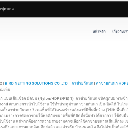
ามฟุตบอล
หน้าหลัก
เกี่ยวกับเร
2 |
BIRD NETTING SOLUTIONS CO.,LTD.
|
ตาข่ายกันนก
|
ตาข่ายกันนก HDP
บน
ามเห็น
ลักษณะ
ก แบบเส้นเชือก มัดปม (Nylon/HDPE/PE) 1). ตาข่ายกันนก ชนิดผูกปม ทรงข้
การ
nd ลักษณะการนำไปใช้งาน ใช้ทำประตูม่านตาข่ายกันนก เปิด-ปิดได้ ในโรงงาน
ติด
ติดตั้งตาข่ายกันนก บริเวณพื้นที่ใต้โครงสร้างหลังคาที่มีพื้นที่กว้าง (ใช้กับพื้นท
ตั้ง
าก เพราะการตัดตาข่ายให้พอดีกับขนาดพื้นที่ที่ติดตั้งนั้นทำได้ยากกว่า ใช้กับพื้
ตาข่าย
ปใช้งาน แต่หากต้องการความสวยงามควจเลือกใช้ตาข่ายขนาดเส้นเล็กลง เช่น 
งดึงและสภาพแวดล้อมดีอยู่แล้ว และสำหรับ บ้าน/คอนโด จึงไม่จำเป็นต้องใช้ขนา
กัน