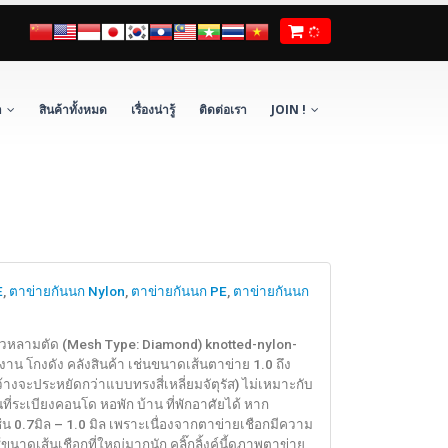
า
สินค้าทั้งหมด
เรื่องน่ารู้
ติดต่อเรา
JOIN !
E
,
ตาข่ายกันนก Nylon
,
ตาข่ายกันนก PE
,
ตาข่ายกันนก
าวหลามตัด (Mesh Type: Diamond) knotted-nylon-
 โกงดัง คลังสินค้า เช่นขนาดเส้นตาข่าย 1.0 ถึง
ี่กว้างจะประหยัดกว่าแบบทรงสี่เหลี่ยมจัตุรัส) ไม่เหมาะกับ
นที่ระเบียงคอนโด หอพัก บ้าน ที่พักอาศัยได้ หาก
0.7มิล – 1.0 มิล เพราะเนื่องจากตาข่ายเชือกมีความ
ดเส้นเชือกที่ใหญ่มากนัก คลิ๊กลิ้งค์นี้ดูภาพตาข่าย