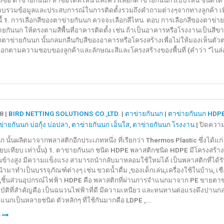
ซื้อ ตาขายกันนก หาซื้อได้ที่ไหน และควรเลือกตาข่ายกันนก แบบไหน ชนิดใด ที่
ตาข่าย
รวบรวมข้อมูลและประสบการณ์ในการติดตั้งรวมถึงคำถามต่างๆจากทางลูกค้า เพ
งนี้ 1. การเลือกสีของตาข่ายกันนก ควจจะเลือกสีไหน ตอบ การเลือกสีของตาข่า
กัน
ายกันนก ให้ตรงตามสีพื้นที่อาคารติดตั้ง เช่น ถ้าเป็นอาคารหรือโรงงานเป็นสีข
นก
ของตาข่ายกันนก นั้นกลมกลืนกับสีของอาคารหรือโครงสร้างเพื่อไม่ให้มองเห็นตั
HDPE/PE/PP/NYLON
เลือกตามความชอบของลูกค้าและลักษณะสีและโครงสร้างของพื้นที่ (คำว่า “ไนล่อ
8 |
BIRD NETTING SOLUTIONS CO.,LTD.
|
ตาข่ายกันนก
|
ตาข่ายกันนก HDP
่ายกันนก บ่อกุ้ง บ่อปลา
,
ตาข่ายกันนก เอ็นใส
,
ตาข่ายกันนก โรงงาน
|
ปิดความ
ก นั้นผลิตมาจากพลาสติกอีกประเภทหนึ่ง ที่เรียกว่า Thermos Plastic ซึ่งได้
ียบเทียบ เท่านั้น) 1. ตาข่ายกันนก ชนิด HDPE พลาสติกชนิด HDPE มีโครงสร้างท
นข้างสูง มีความแข็งแรง สามารถนำกลับมาหลอมใช้ใหม่ได้ เป็นพลาสติกที่ได้
มาทำเป็นบรรจุภัณฑ์ต่างๆ เช่น ขวดน้ำดื่ม ,ของเด็กเล่น,เครื่องใช้ในบ้าน, เชือก
,ชิ้นส่วนอุปกรณ์ไฟฟ้า HDPE คือ พลาสติกที่ผ่านการจำแนกมาจาก PE ขายตาข
บัติที่สำคัญคือ เป็นฉนวนไฟฟ้าที่ดี มีความเหนียว และทนทานต่อแรงดึงปานกลา
แนกเป็นหลายชนิด ตัวหลักๆ ที่ใช้กันมากคือ LDPE ,...
e