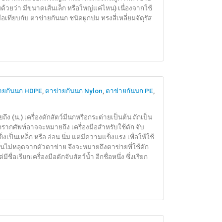
่ายด้วยว่า มีขนาดเส้นเล็ก หรือใหญ่แค่ไหน) เนื่องจากใช้
อเทียบกับ ตาข่ายกันนก ชนิดผูกปม ทรงสี่เหลี่ยมจัตุรัส
ายกันนก HDPE
,
ตาข่ายกันนก Nylon
,
ตาข่ายกันนก PE
,
ถึง (น.) เครื่องดักสัตว์มีนกหรือกระต่ายเป็นต้น ถักเป็น
ากรากศัพท์อาจจะหมายถึง เครื่องมือสำหรับใช้ดัก จับ
เป็นเหล็ก หรือ อ่อน นิ่ม แต่มีความแข็งแรง เพื่อให้ใช้
์ดิ้นไม่หลุดจากตัวตาข่าย จึงจะหมายถึงตาข่ายที่ใช้ดัก
ชื่อเรียกเครื่องมือดักจับสัตว์น้ำ อีกชื่อหนึ่ง ซึ่งเรียก