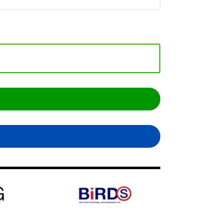
เอ็น
ใส