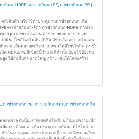
ายกันนก HDPE
,
ตาข่ายกันนก PE
,
ตาข่ายกันนก PP
|
 คลังสินค้า หรือใช้ทำประตูม่านตาข่ายกันนก เพื่อ
-HDPE-ตาข่ายกันนก-สีดำ ตาข่ายกันนก-HDPE-ตาข่าย
ตาข่าย pe ตาข่ายไนล่อน ตาข่าย hdpe ตาข่าย pe
-100%-(โพลีโพรไพลีน-(PP))-สีขาวใส ตาข่ายไนล่อน
ผลิตจากเม็ดพลาสติกใหม่-100%-(โพลีโพรไพลีน-(PP))-
 HDPE/PE สีเขียวขี้ม้าและสีดำนั้น นิยมใช้ป้องกัน
ง ใช้กับพื้นที่ขนาดใหญ่ กว้าง เช่นใต้โครงสร้าง
E
,
ตาข่ายกันนก PE
,
ตาข่ายกันนก PP
,
ตาข่ายกันนก ไน
อสมควจ ดังนั้นเราจึงตัดสินใจเขียนเป็นบทความเพื่อ
นที่ต่างๆ ที่แตกต่างกัน เช่น ตาข่ายกันนก ที่ใช้ในบ้าน
อมาถึงโรงงานอุตสาหกรรมขนาดเล็ก กลางถึงขนาดใหญ่