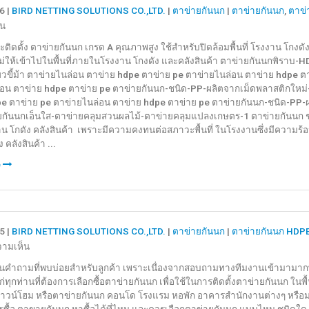
6 |
BIRD NETTING SOLUTIONS CO.,LTD.
|
ตาข่ายกันนก
|
ตาข่ายกันนก
,
ตาข่
อะไร
บน
็น
?
ตาข่าย
ิดตั้ง ตาข่ายกันนก เกรด A คุณภาพสูง ใช้สำหรับปิดล้อมพื้นที่ โรงงาน โกงดัง
กัน
ม่ให้เข้าไปในพื้นที่ภายในโรงงาน โกงดัง และคลังสินค้า ตาข่ายกันนกพิราบ
นก
ียวขี้ม้า ตาข่ายไนล่อน ตาข่าย hdpe ตาข่าย pe ตาข่ายไนล่อน ตาข่าย hdpe 
พิราบ
อน ตาข่าย hdpe ตาข่าย pe ตาข่ายกันนก-ชนิด-PP-ผลิตจากเม็ดพลาสติกใหม่
กัน
e ตาข่าย pe ตาข่ายไนล่อน ตาข่าย hdpe ตาข่าย pe ตาข่ายกันนก-ชนิด-PP-
ยกันนกเอ็นใส-ตาข่ายคลุมสวนผลไม้-ตาข่ายคลุมแปลงเกษตร-1 ตาข่ายกันนก ชนิด
นก
 โกดัง คลังสินค้า เพราะมีความคงทนต่อสภาวะพื้นที่ ในโรงงานซึ่งมีความร้อนสู
กระจอก
 คลังสินค้า ...
เกรด
A
e
(HDPE/PE)
คุณภาพ
สูง
5 |
BIRD NETTING SOLUTIONS CO.,LTD.
|
ตาข่ายกันนก
|
ตาข่ายกันนก HDP
บน
วามเห็น
คุณสมบัติ
็นคำถามที่พบบ่อยสำหรับลูกค้า เพราะเนื่องจากสอบถามทางทีมงานเข้ามามากพ
และ
ก่ทุกท่านที่ต้องการเลือกซื้อตาข่ายกันนก เพื่อใช้ในการติดตั้งตาข่ายกันนก ในพื้
วิธี
 ทาวน์โฮม หรือตาข่ายกันนก คอนโด โรงแรม หอพัก อาคารสำนักงานต่างๆ หรื
เลือก