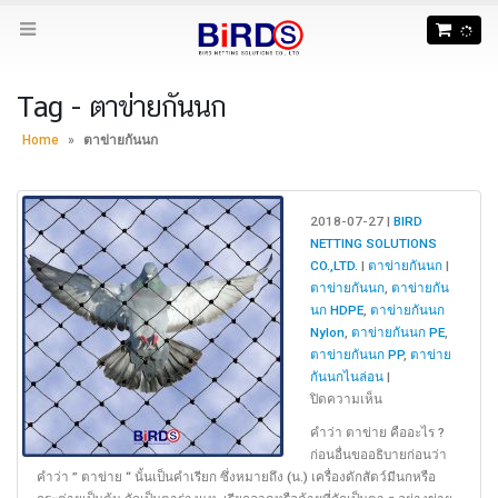
Tag - ตาข่ายกันนก
Home
»
ตาข่ายกันนก
2018-07-27 |
BIRD
NETTING SOLUTIONS
CO.,LTD.
|
ตาข่ายกันนก
|
ตาข่ายกันนก
,
ตาข่ายกัน
นก HDPE
,
ตาข่ายกันนก
Nylon
,
ตาข่ายกันนก PE
,
ตาข่ายกันนก PP
,
ตาข่าย
กันนกไนล่อน
|
บน
ปิดความเห็น
ตาข่าย
คำว่า ตาข่าย คืออะไร ?
กัน
ก่อนอื่นขออธิบายก่อนว่า
นก
คำว่า ” ตาข่าย “ นั้นเป็นคำเรียก ซึ่งหมายถึง (น.) เครื่องดักสัตว์มีนกหรือ
HDPE