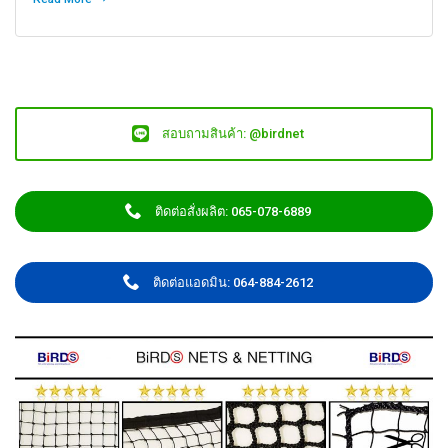
สอบถามสินค้า: @birdnet
ติดต่อสั่งผลิต: 065-078-6889
ติดต่อแอดมิน: 064-884-2612