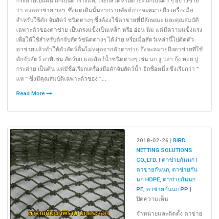
กระต่ายเป็นต้น ถักเป็นตาร่างแห, เรียกลวดหรือด้ายที่ถักเป็นตา ๆ อย่างข่าย
/
ว่า ลวดตาข่าย ฯลฯ. ซึ่งแต่เดิมนั้นจากรากศัพท์อาจจะหมายถึง เครื่องมือ
PE
สำหรับใช้ดัก จับสัตว์ ชนิดต่างๆ ซึ่งต้องใช้ตาข่ายที่มีลักษณะ และคุณสมบัติ
/
เฉพาะตัวของตาข่าย เป็นกรงแข็งเป็นเหล็ก หรือ อ่อน นิ่ม แต่มีความแข็งแรง
NYLON
เพื่อให้ใช้สำหรับดักจับสัตว์ชนิดต่างๆ ได้ง่าย หรือเมื่อสัตว์เหล่านี้ไปติดตัว
/
ตาข่ายแล้วทำให้ตัวสัตว์ดิ้นไม่หลุดจากตัวตาข่าย จึงจะหมายถึงตาข่ายที่ใช้
PP
ดักจับสัตว์ อาทิเช่น สัตว์บก และสัตว์น้ำชนิดต่างๆ เช่น นก งู ปลา กุ้ง หอย ปู
คือ
กระต่าย เป็นต้น แต่มีชื่อเรียกเครื่องมือดักจับสัตว์น้ำ อีกชื่อหนึ่ง ซึ่งเรียกว่า ”
อะไร
แห ” ซึ่งมีคุณสมบัติเฉพาะตัวของ ”...
?
Read More
2018-02-26 |
BIRD
NETTING SOLUTIONS
CO.,LTD.
|
ตาข่ายกันนก
|
ตาข่ายกันนก
,
ตาข่ายกัน
นก HDPE
,
ตาข่ายกันนก
PE
,
ตาข่ายกันนก PP
|
บน
ปิดความเห็น
ตาข่าย
จำหน่ายและติดตั้ง ตาข่าย
กัน