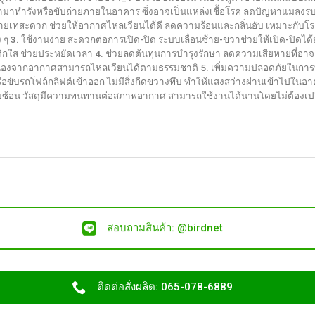
้ามาทำรังหรือขับถ่ายภายในอาคาร ซึ่งอาจเป็นแหล่งเชื้อโรค ลดปัญหาแมลงรบก
ตาข่าย
ายเทสะดวก ช่วยให้อากาศไหลเวียนได้ดี ลดความร้อนและกลิ่นอับ เหมาะกับโร
แบบ
่ง ๆ 3. ใช้งานง่าย สะดวกต่อการเปิด-ปิด ระบบเลื่อนซ้าย-ขวาช่วยให้เปิด-ปิ
เปิด-
าสติกใส ช่วยประหยัดเวลา 4. ช่วยลดต้นทุนการบำรุงรักษา ลดความเสียหายที่
ปิด
เนื่องจากอากาศสามารถไหลเวียนได้ตามธรรมชาติ 5. เพิ่มความปลอดภัยในกา
ซ้าย
ขับรถโฟล์กลิฟต์เข้าออก ไม่มีสิ่งกีดขวางทึบ ทำให้แสงสว่างผ่านเข้าไปในอาคา
ขวา
้างซับซ้อน วัสดุมีความทนทานต่อสภาพอากาศ สามารถใช้งานได้นานโดยไม่ต้องเ
และ
ประโยชน์
สอบถามสินค้า: @birdnet
ติดต่อสั่งผลิต: 065-078-6889