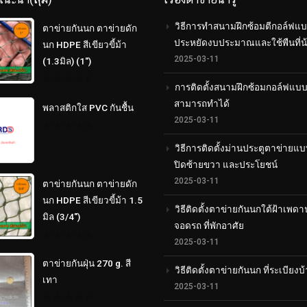
วิธีการทำสนามฝึกซ้อมตีกอล์ฟแบ
ตาข่ายกันนก ตาข่ายดัก
ประหยัดงบประมาณและใช้พืนที่น
นก HDPE สีเขียวขี้ม้า
2025-03-11
(1.3มิล) (1")
การติดตั้งสนามฝึกซ้อมกอล์ฟแบ
0
out
สามารถทำได้
พลาสติกใส PVC กันชื้น
of
5
2025-03-11
0
วิธีการติดตั้งม่านประตูตาข่ายแบ
out
of
ปิดซ้ายขวา และประโยชน์
5
2025-03-11
ตาข่ายกันนก ตาข่ายดัก
นก HDPE สีเขียวขี้ม้า 1.5
วิธีติดตั้งตาข่ายกันนกใต้ฝ้าเพดา
มิล (3/4")
จอดรถ ที่พักอาศัย
2025-03-11
0
out
ตาข่ายกันฝุ่น 270 g. สี
of
วิธีติดตั้งตาข่ายกันนก ที่ระเบียงบ
5
เทา
2025-03-11