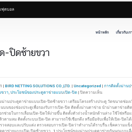
ามฟุตบอล
หน้าหลัก
เกี่ยวกับเร
ด-ปิดซ้ายขวา
1 |
BIRD NETTING SOLUTIONS CO.,LTD.
|
Uncategorized
|
การติดตั้งม่าน
บน
ายขวา
,
ประโยชน์ของประตูตาข่ายแบบเปิด-ปิด
|
ปิดความเห็น
วิธี
ตั้งม่านประตูตาข่ายแบบเปิด-ปิดซ้ายขวา เตรียมโครงสร้างประตู วัดขนาดช่อง
การ
านบนของช่องประตูเพื่อรองรับการเปิด-ปิด ติดตั้งม่านตาข่าย นำม่านตาข่ายติดตั
ติด
ช่วยในการเลื่อนเปิด-ปิดให้ง่ายขึ้น ติดตั้งตัวถ่วงน้ำหนักด้านล่าง ใช้โซ่หรื
ตั้ง
ลิวตามลม ติดตั้งระบบเปิด-ปิด สามารถใช้เชือกดึง หรือมือจับเพื่อให้เปิด-ปิด
ม่าน
 ตรวจสอบและปรับแต่ง ตรวจสอบการเปิด-ปิดว่าทำงานได้ราบรื่น เช็คความแข็ง
ะตูตาข่ายแบบเปิด-ปิดซ้ายขวา_1 ประโยชน์ของม่านประตูตาข่ายกันนกแบบเลื่อนซ
ประตู