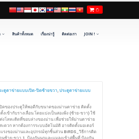
า
สินค้าทั้งหมด
เรื่องน่ารู้
ติดต่อเรา
JOIN !
ประตูตาข่ายแบบเปิด-ปิดซ้ายขวา
,
ประตูตาข่ายแบบ
เปิดของประตูให้พอดีกับขนาดของม่านตาข่าย ติดตั้ง
้งเข้ากับรางเลื่อน โดยแบ่งเป็นสองฝั่ง (ซ้าย-ขวา) ใช้
อแท่งโลหะติดที่ขอบล่างของม่าน เพื่อช่วยให้ม่านตาข่าย
ได้สะดวก หากต้องการระบบอัตโนมัติ อาจติดตั้งมอเตอร์
แรงของม่านและอุปกรณ์ทุกชิ้นส่วน BiRDS_วิธีการติด
้าย-ขวา 1. ป้องกันนกและแมลงเข้าสู่พื้นที่ ป้องกัน