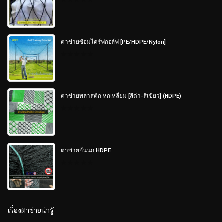
0
out
of
5
ตาข่ายซ้อมไดร์ฟกอล์ฟ [PE/HDPE/Nylon]
0
out
of
5
ตาข่ายพลาสติก หกเหลี่ยม [สีดำ-สีเขียว] (HDPE)
0
out
of
5
ตาข่ายกันนก HDPE
0
out
of
5
เรื่องตาข่ายน่ารู้