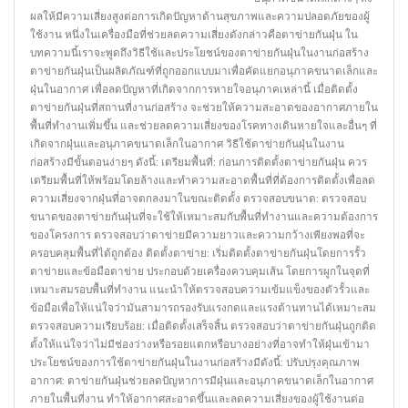
ของ
ผลให้มีความเสี่ยงสูงต่อการเกิดปัญหาด้านสุขภาพและความปลอดภัยของผู้
ตาข่าย
ใช้งาน หนึ่งในเครื่องมือที่ช่วยลดความเสี่ยงดังกล่าวคือตาข่ายกันฝุ่น ใน
กัน
บทความนี้เราจะพูดถึงวิธีใช้และประโยชน์ของตาข่ายกันฝุ่นในงานก่อสร้าง
ฝุ่น
ตาข่ายกันฝุ่นเป็นผลิตภัณฑ์ที่ถูกออกแบบมาเพื่อคัดแยกอนุภาคขนาดเล็กและ
ใน
ฝุ่นในอากาศ เพื่อลดปัญหาที่เกิดจากการหายใจอนุภาคเหล่านี้ เมื่อติดตั้ง
งาน
ตาข่ายกันฝุ่นที่สถานที่งานก่อสร้าง จะช่วยให้ความสะอาดของอากาศภายใน
ก่อสร้าง
พื้นที่ทำงานเพิ่มขึ้น และช่วยลดความเสี่ยงของโรคทางเดินหายใจและอื่นๆ ที่
เกิดจากฝุ่นและอนุภาคขนาดเล็กในอากาศ วิธีใช้ตาข่ายกันฝุ่นในงาน
ก่อสร้างมีขั้นตอนง่ายๆ ดังนี้: เตรียมพื้นที่: ก่อนการติดตั้งตาข่ายกันฝุ่น ควร
เตรียมพื้นที่ให้พร้อมโดยล้างและทำความสะอาดพื้นที่ที่ต้องการติดตั้งเพื่อลด
ความเสี่ยงจากฝุ่นที่อาจตกลงมาในขณะติดตั้ง ตรวจสอบขนาด: ตรวจสอบ
ขนาดของตาข่ายกันฝุ่นที่จะใช้ให้เหมาะสมกับพื้นที่ทำงานและความต้องการ
ของโครงการ ตรวจสอบว่าตาข่ายมีความยาวและความกว้างเพียงพอที่จะ
ครอบคลุมพื้นที่ได้ถูกต้อง ติดตั้งตาข่าย: เริ่มติดตั้งตาข่ายกันฝุ่นโดยการรั้ว
ตาข่ายและข้อมือตาข่าย ประกอบด้วยเครื่องควบคุมเส้น โดยการผูกในจุดที่
เหมาะสมรอบพื้นที่ทำงาน แนะนำให้ตรวจสอบความเข้มแข็งของตัวรั้วและ
ข้อมือเพื่อให้แน่ใจว่ามันสามารถรองรับแรงกดและแรงต้านทานได้เหมาะสม
ตรวจสอบความเรียบร้อย: เมื่อติดตั้งเสร็จสิ้น ตรวจสอบว่าตาข่ายกันฝุ่นถูกติด
ตั้งให้แน่ใจว่าไม่มีช่องว่างหรือรอยแตกหรือบางอย่างที่อาจทำให้ฝุ่นเข้ามา
ประโยชน์ของการใช้ตาข่ายกันฝุ่นในงานก่อสร้างมีดังนี้: ปรับปรุงคุณภาพ
อากาศ: ตาข่ายกันฝุ่นช่วยลดปัญหาการมีฝุ่นและอนุภาคขนาดเล็กในอากาศ
ภายในพื้นที่งาน ทำให้อากาศสะอาดขึ้นและลดความเสี่ยงของผู้ใช้งานต่อ