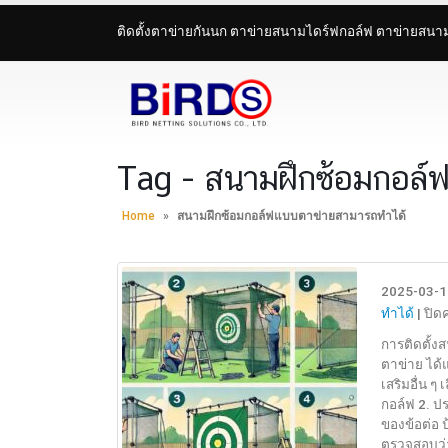
ติดตั้งตาข่ายกันนก ตาข่ายสนามไดร์ฟกอล์ฟ ตาข่ายสน
Tag - สนามฝึกซ้อมกอล์
Home
»
สนามฝึกซ้อมกอล์ฟแบบตาข่ายสามารถทำได้
2025-03-1
ทำได้
|
ปิด
การติดตั้ง
ตาข่าย ได้
เสริมอื่น ๆ
กอล์ฟ 2. ป
ของข้อต่อ ป
ตรวจสอบว่า