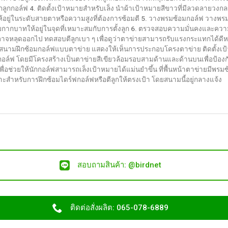
ูกกอล์ฟ 4. ติดตั้งเป้าหมายสำหรับเล็ง นำผ้าเป้าหมายสีขาวที่มีลวดลายวงก
กอล์ฟ
้อยู่ในระดับสายตาหรือความสูงที่ต้องการซ้อมตี 5. วางพรมซ้อมกอล์ฟ วางพร
แบบ
ายกากบาทให้อยู่ในจุดที่เหมาะสมกับการตั้งลูก 6. ตรวจสอบความมั่นคงและ
ตาข่าย
อาจหลุดออกไป ทดสอบตีลูกเบา ๆ เพื่อดูว่าตาข่ายสามารถรับแรงกระแทกได้ดีหรือ
สามารถ
ตั้งสนามฝึกซ้อมกอล์ฟแบบตาข่าย แสดงให้เห็นการประกอบโครงตาข่าย ติดตั้
ทำได้
ูกกอล์ฟ โดยมีโครงสร้างเป็นตาข่ายสีเขียวล้อมรอบสามด้านและด้านบนเพื่อป้อ
่อช่วยให้นักกอล์ฟสามารถเล็งเป้าหมายได้แม่นยำขึ้น ที่พื้นหน้าตาข่ายมีพรมซ้
าะสำหรับการฝึกซ้อมไดร์ฟกอล์ฟหรือตีลูกให้ตรงเป้า โดยสนามนี้อยู่กลางแจ้ง
สอบถามสินค้า: @birdnet
ติดต่อสั่งผลิต: 065-078-6889