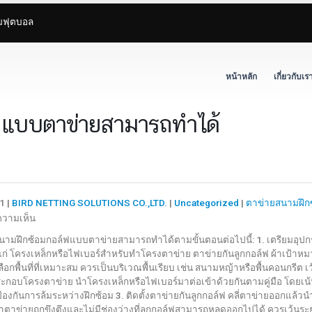
ามฟุตบอล
หน้าหลัก
เกี่ยวกับเร
ฟแบบตาข่ายสามารถทำได้
1 |
BIRD NETTING SOLUTIONS CO.,LTD.
|
Uncategorized
|
ตาข่ายสนามฝึก
บน
ความเห็น
การ
สนามฝึกซ้อมกอล์ฟแบบตาข่ายสามารถทำได้ตามขั้นตอนต่อไปนี้: 1. เตรียมอุปกรณ
ติด
แก่ โครงเหล็กหรือไฟเบอร์สำหรับทำโครงตาข่าย ตาข่ายกันลูกกอล์ฟ ผ้าเป้าหม
ตั้ง
 เลือกพื้นที่ที่เหมาะสม ควรเป็นบริเวณพื้นเรียบ เช่น สนามหญ้าหรือพื้นคอนกรีต 
สนาม
ระกอบโครงตาข่าย นำโครงเหล็กหรือไฟเบอร์มาต่อเข้าด้วยกันตามคู่มือ โดยเ
ฝึก
้องกันการล้มระหว่างฝึกซ้อม 3. ติดตั้งตาข่ายกันลูกกอล์ฟ คลี่ตาข่ายออกแล้วน
ตาข่ายถูกขึงตึงและไม่มีช่องว่างที่ลูกกอล์ฟสามารถหลุดออกไปได้ ควรเว้น
ซ้อม