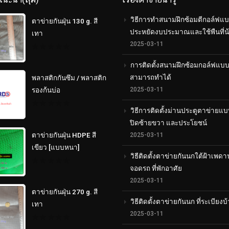
วิธีการทำสนามฝึกซ้อมตีกอล์ฟแบ
ตาข่ายกันฝุ่น 130 g. สี
ประหยัดงบประมาณและใช้พืนที่น
เทา
2025-03-11
0
out
การติดตั้งสนามฝึกซ้อมกอล์ฟแบ
of
สามารถทำได้
5
พลาสติกกันซึม / พลาสติก
2025-03-11
รองก้นบ่อ
วิธีการติดตั้งม่านประตูตาข่ายแบ
0
out
ปิดซ้ายขวา และประโยชน์
of
5
ตาข่ายกันฝุ่น HDPE สี
2025-03-11
เขียว [แบบหนา]
วิธีติดตั้งตาข่ายกันนกใต้ฝ้าเพดา
จอดรถ ที่พักอาศัย
0
out
2025-03-11
of
5
ตาข่ายกันฝุ่น 270 g. สี
วิธีติดตั้งตาข่ายกันนก ที่ระเบียงบ
เทา
2025-03-11
0