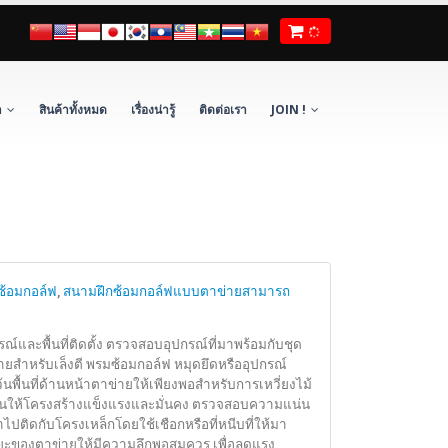
า
สินค้าทั้งหมด
เรื่องน่ารู้
ติดต่อเรา
JOIN !
ซ้อมกอล์ฟ
,
สนามฝึกซ้อมกอล์ฟแบบตาข่ายสามารถ
์และพื้นที่ติดตั้ง ตรวจสอบอุปกรณ์ที่มาพร้อมกับชุด
ายสำหรับเล็งตี พรมซ้อมกอล์ฟ หมุดยึดหรืออุปกรณ์
เว้นพื้นที่ด้านหน้าตาข่ายให้เพียงพอสำหรับการเหวี่ยงไม้
น้นให้โครงสร้างแข็งแรงและมั่นคง ตรวจสอบความแน่น
ำไปติดกับโครงเหล็กโดยใช้เชือกหรือที่หนีบที่ให้มา
ระยะของตาข่ายให้มีความลึกพอสมควร เพื่อลดแรง