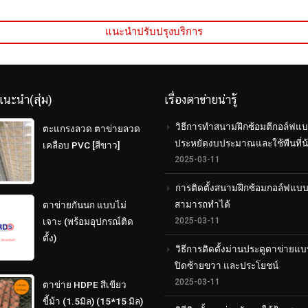
แนะนำปรับปรุงบริการ
แนะนำ(สุ่ม)
เรื่องตาข่ายน่ารู้
วิธีการทำสนามฝึกซ้อมตีกอล์ฟแบ
ตะแกรงลวด ตาข่ายลวด
ประหยัดงบประมาณและใช้พืนที่น
เคลือบ PVC [สีขาว]
2025-03-11
0
out
การติดตั้งสนามฝึกซ้อมกอล์ฟแบ
of
สามารถทำได้
5
ตาข่ายกันนก แบบไม่
2025-03-11
เจาะ (พร้อมอุปกรณ์ติด
ตั้ง)
วิธีการติดตั้งม่านประตูตาข่ายแบ
ปิดซ้ายขวา และประโยชน์
0
out
2025-03-11
ตาข่าย HDPE สีเขียว
of
5
ขี้ม้า (1.5มิล) (15*15 มิล)