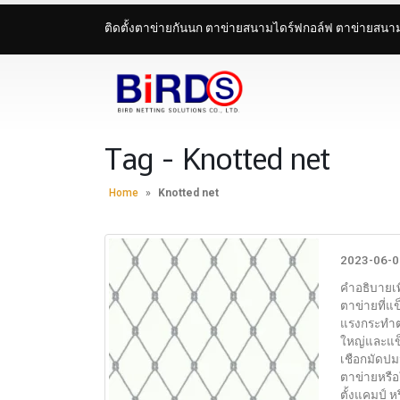
ติดตั้งตาข่ายกันนก ตาข่ายสนามไดร์ฟกอล์ฟ ตาข่ายสน
Tag - Knotted net
Home
»
Knotted net
2023-06-0
คำอธิบายเพิ
ตาข่ายที่แ
แรงกระทำต่
ใหญ่และแข็
เชือกมัดปม
ตาข่ายหรือ
ตั้งแคมป์ 