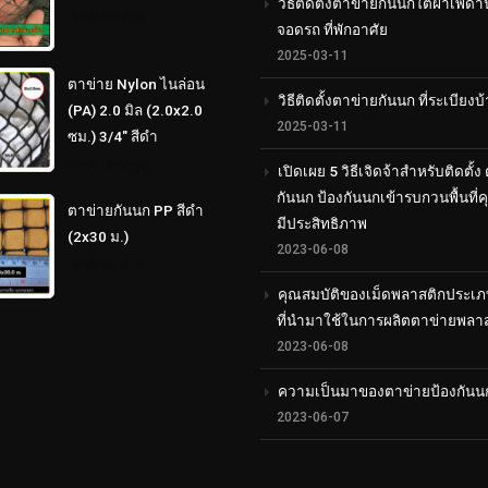
วิธีติดตั้งตาข่ายกันนกใต้ฝ้าเพดา
จอดรถ ที่พักอาศัย
0
out
2025-03-11
of
5
ตาข่าย Nylon ไนล่อน
วิธีติดตั้งตาข่ายกันนก ที่ระเบียงบ
(PA) 2.0 มิล (2.0x2.0
2025-03-11
ซม.) 3/4" สีดำ
เปิดเผย 5 วิธีเจิดจ้าสำหรับติดตั้ง
0
กันนก ป้องกันนกเข้ารบกวนพื้นที่
out
ตาข่ายกันนก PP สีดำ
of
มีประสิทธิภาพ
5
(2x30 ม.)
2023-06-08
0
คุณสมบัติของเม็ดพลาสติกประเภ
out
of
ที่นำมาใช้ในการผลิตตาข่ายพลา
5
2023-06-08
ความเป็นมาของตาข่ายป้องกันน
2023-06-07