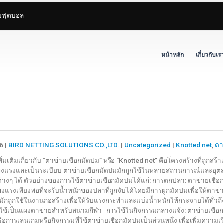
ามฟุตบอล
หน้าหลัก
เกี่ยวกับเร
6 |
BIRD NETTING SOLUTIONS CO.,LTD.
|
Uncategorized
|
Knotted net
,
ตา
่มเติมเกี่ยวกับ “ตาข่ายเชือกมัดปม” หรือ “Knotted net” คือโครงสร้างที่ถูกสร้าง
ข็งแรงและเป็นระเบียบ ตาข่ายเชือกมัดปมมักถูกใช้ในหลายสถานการณ์และอุตส
างๆ ได้ ตัวอย่างของการใช้ตาข่ายเชือกมัดปมได้แก่: การตกปลา: ตาข่ายเชือ
งแรงเพียงพอที่จะรับน้ำหนักของปลาที่ถูกจับได้โดยมีการผูกมัดปมเพื่อให้ตาข่
มักถูกใช้ในงานก่อสร้างเพื่อให้รับแรงกระทำและแบ่งน้ำหนักให้กระจายได้ทั่วถึ
ใช้เป็นแผงตาข่ายสำหรับสนามกีฬา การใช้ในกิจกรรมกลางแจ้ง: ตาข่ายเชือก
หรือการเล่นเกมหรือกิจกรรมที่ใช้ตาข่ายเชือกมัดปมเป็นส่วนหนึ่ง เพื่อเพิ่มค