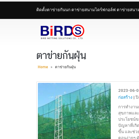
ติดตั้งตาข่ายกันนก ตาข่ายสนามไดร์ฟกอล์ฟ ตาข่ายสน
ตาข่ายกันฝุ่น
Home
»
ตาข่ายกันฝุ่น
2023-06-0
ก่อสร้าง
|
ป
การทำงานก่
สุขภาพและค
ประโยชน์ขอ
ปัญหาที่เก
ขึ้น และช่
ตอนง่ายๆ ดั