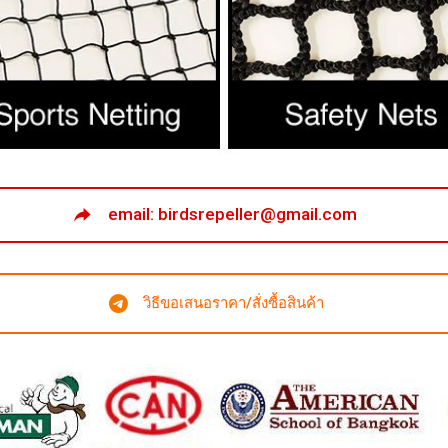
email: birdsrepeller@gmail.com
วิธีขอเสนอราคา/สั่งซื้อสินค้า