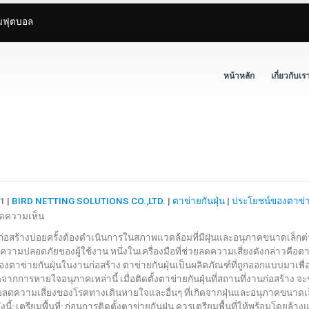
ามฟุตบอล
หน้าหลัก
เกี่ยวกับเร
1 |
BIRD NETTING SOLUTIONS CO.,LTD.
|
ตาข่ายกันฝุ่น
|
ประโยชน์ของตาข่าย
บน
ิดความเห็น
วิธี
อสร้างบ่อยครั้งต้องดำเนินการในสภาพแวดล้อมที่มีฝุ่นและอนุภาคขนาดเล็กต่า
ใช้
วามปลอดภัยของผู้ใช้งาน หนึ่งในเครื่องมือที่ช่วยลดความเสี่ยงดังกล่าวคือตาข
และ
งตาข่ายกันฝุ่นในงานก่อสร้าง ตาข่ายกันฝุ่นเป็นผลิตภัณฑ์ที่ถูกออกแบบมาเพ
ประโยชน์
ิดจากการหายใจอนุภาคเหล่านี้ เมื่อติดตั้งตาข่ายกันฝุ่นที่สถานที่งานก่อสร้า
ของ
วยลดความเสี่ยงของโรคทางเดินหายใจและอื่นๆ ที่เกิดจากฝุ่นและอนุภาคขนาดเล็ก
งนี้: เตรียมพื้นที่: ก่อนการติดตั้งตาข่ายกันฝุ่น ควรเตรียมพื้นที่ให้พร้อมโดยล
ตาข่าย