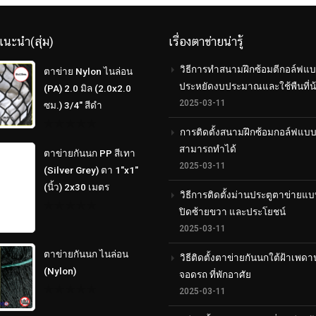
แนะนำ(สุ่ม)
เรื่องตาข่ายน่ารู้
วิธีการทำสนามฝึกซ้อมตีกอล์ฟแบ
ตาข่าย Nylon ไนล่อน
ประหยัดงบประมาณและใช้พืนที่น
(PA) 2.0 มิล (2.0x2.0
2025-03-11
ซม.) 3/4" สีดำ
การติดตั้งสนามฝึกซ้อมกอล์ฟแบ
0
out
สามารถทำได้
ตาข่ายกันนก PP สีเทา
of
5
2025-03-11
(Silver Grey) ตา 1"x1"
(นิ้ว) 2x30 เมตร
วิธีการติดตั้งม่านประตูตาข่ายแบ
ปิดซ้ายขวา และประโยชน์
0
2025-03-11
out
of
5
ตาข่ายกันนก ไนล่อน
วิธีติดตั้งตาข่ายกันนกใต้ฝ้าเพดา
(Nylon)
จอดรถ ที่พักอาศัย
2025-03-11
0
out