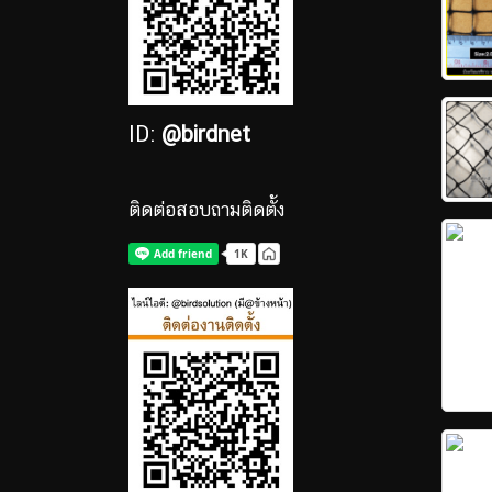
ID:
@birdnet
ติดต่อสอบถามติดตั้ง