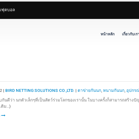
ามฟุตบอล
หน้าหลัก
เกี่ยวกับเร
2 |
BIRD NETTING SOLUTIONS CO.,LTD.
|
ตาข่ายกันนก
,
หนามกันนก
,
อุปกรณ
บกันดีว่า นกตัวเล็กๆที่เป็นสัตว์ร่วมโลกของเรานั้น ในบางครั้งก็สามารถสร้างปั
เติม…)
e