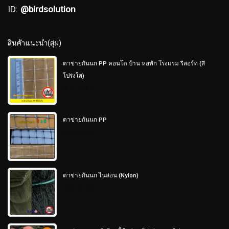
ID:
@birdsolution
สินค้าแนะนำ(สุ่ม)
ตาข่ายกันนก PP คอนโด บ้าน หอพัก โรงแรม รีสอร์ท (สี
โปร่งใส)
0
out
of
5
ตาข่ายกันนก PP
0
out
of
5
ตาข่ายกันนก ไนล่อน (Nylon)
0
out
of
5