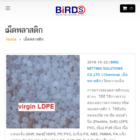
เม็ดพลาสติก
Home
»
เม็ดพลาสติก
2018-10-22 |
BIRD
NETTING SOLUTIONS
CO.,LTD.
|
Chemical
,
เม็ด
บน
พลาสติก
|
ปิดความเห็น
วิธี
การตรวจสอบพลาสติกแบบ
ตรวจ
ต่างๆ วิธีที่ วิธีการตรวจ
สอบ
สอบ ผลการตรวจสอบ ชนิด
เม็ด
ของพลาสติก 1. ใช้มือจับ
พลาสติก
ทดลองบิด กด ขีด อ่อนตัว
แบบ
นิ่ม (Flexible, Soft) LDPE,
ต่างๆ
PVC, (นิ่ม) PUR (นิ่ม) เนื้อ
แน่นแข็ง (Stiff, Hard) ็HDPE, PP, PVC, (แข็ง) PS, ABS, PMMA, PA แข็ง