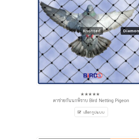
Knotted
Diamo
Diamo
ตาข่ายกันนกพิราบ Bird Netting Pigeon
0
out
of
เลือกรูปแบบ
5