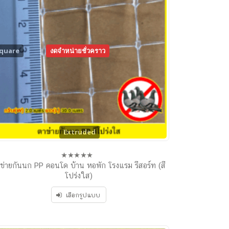
quare
งดจำหน่ายชั่วคราว
Extruded
ข่ายกันนก PP คอนโด บ้าน หอพัก โรงแรม รีสอร์ท (สี
0
out
โปร่งใส)
of
5
เลือกรูปแบบ