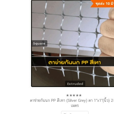
ชุดล่ะ 10 ม
Square
Extruded
ตาข่ายกันนก PP สีเทา (Silver Grey) ตา 1″x1″(นิ้ว) 
0
out
เมตร
of
5