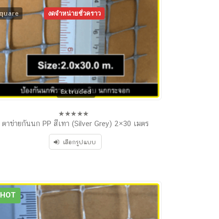
quare
งดจำหน่ายชั่วคราว
Extruded
ตาข่ายกันนก PP สีเทา (Silver Grey) 2×30 เมตร
0
out
of
เลือกรูปแบบ
5
HOT