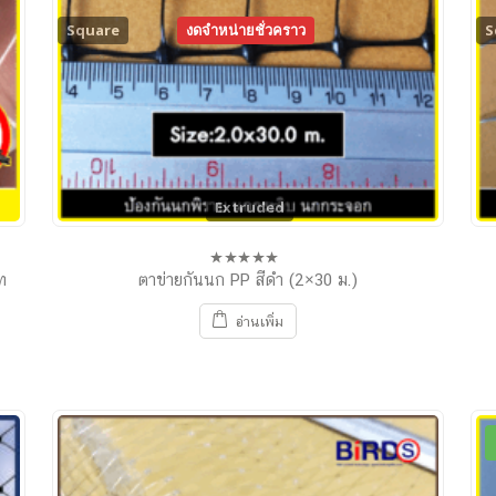
Square
งดจำหน่ายชั่วคราว
S
Extruded
ท
ตาข่ายกันนก PP สีดำ (2×30 ม.)
0
out
of
อ่านเพิ่ม
5