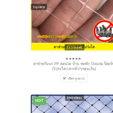
Square
Extruded
ตาข่ายกันนก PP คอนโด บ้าน หอพัก โรงแรม รีสอร์
0
out
(โปร่งใส/เทา/ดำ/บรอนเงิน)
of
5
เลือกรูปแบบ
knotless
HOT