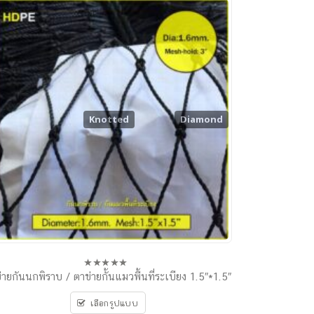
Knotted
Diamond
่ายกันนกพิราบ / ตาข่ายกั้นแมวพื้นที่ระเบียง 1.5″*1.5″
0
out
of
เลือกรูปแบบ
5