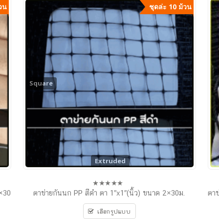
้วน
ชุดล่ะ 10 ม้วน
Square
Extruded
2×30
ตาข่ายกันนก PP สีดำ ตา 1″x1″(นิ้ว) ขนาด 2×30ม.
ตาข
0
out
of
เลือกรูปแบบ
5