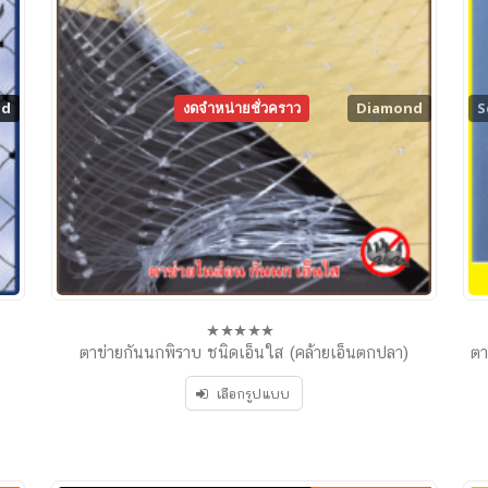
nd
nd
งดจำหน่ายชั่วคราว
Knotted
Diamond
S
ตาข่ายกันนกพิราบ ชนิดเอ็นใส (คล้ายเอ็นตกปลา)
ตา
0
out
of
เลือกรูปแบบ
5