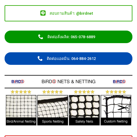
สอบถามสินค้า: @birdnet
ติดต่อสั่งผลิต: 065-078-6889
ติดต่อแอดมิน: 064-884-2612