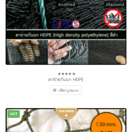
Knotted
Diamond
ตาข่ายกันนก HDPE
0
out
of
เลือกรูปแบบ
5
HOT