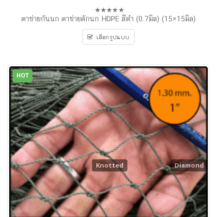
ตาข่ายกันนก ตาข่ายดักนก HDPE สีดำ (0.7มิล) (15×15มิล)
0
out
of
เลือกรูปแบบ
5
HOT
Knotted
Diamond