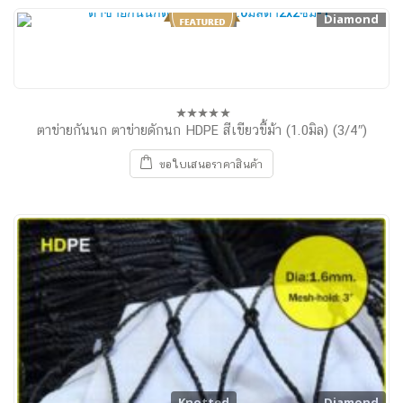
Knotted
Diamond
ตาข่ายกันนก ตาข่ายดักนก HDPE สีเขียวขี้ม้า (1.0มิล) (3/4″)
0
out
of
ขอใบเสนอราคาสินค้า
5
Knotted
Diamond