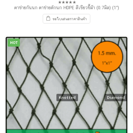
ตาข่ายกันนก ตาข่ายดักนก HDPE สีเขียวขี้ม้า (0.7มิล) (1″)
0
out
of
ขอใบเสนอราคาสินค้า
5
HOT
Knotted
Diamond