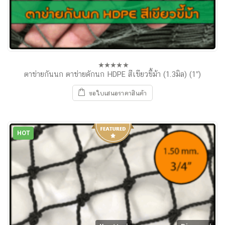
ตาข่ายกันนก ตาข่ายดักนก HDPE สีเขียวขี้ม้า (1.3มิล) (1″)
0
out
of
ขอใบเสนอราคาสินค้า
5
HOT