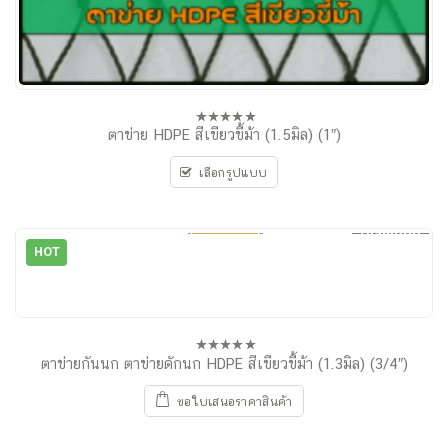
ตาข่าย HDPE สีเขียวขี้ม้า (1.5มิล) (1″)
0
out
of
เลือกรูปแบบ
5
Knotted
Diamond
HOT
ตาข่ายกันนก ตาข่ายดักนก HDPE สีเขียวขี้ม้า (1.3มิล) (3/4″)
0
out
of
ขอใบเสนอราคาสินค้า
5