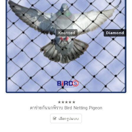
Knotted
Diamond
Diamond
ตาข่ายกันนกพิราบ Bird Netting Pigeon
0
out
of
เลือกรูปแบบ
5