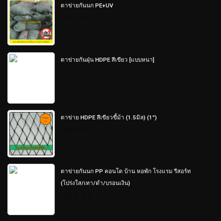
of
ตาข่ายกันนก PE+UV
5
0
out
of
5
ตาข่ายกันฝุ่น HDPE สีเขียว [แบบหนา]
0
out
of
5
ตาข่าย HDPE สีเขียวขี้ม้า (1.5มิล) (1")
0
out
of
5
ตาข่ายกันนก PP คอนโด บ้าน หอพัก โรงแรม รีสอร์ท
(โปร่งใส/เทา/ดำ/บรอนเงิน)
0
out
of
5