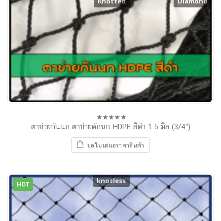
Knotted
Diamond
ตาข่ายกันนก ตาข่ายดักนก HDPE สีดำ 1.5 มิล (3/4″)
0
out
of
ขอใบเสนอราคาสินค้า
5
knotless
HOT