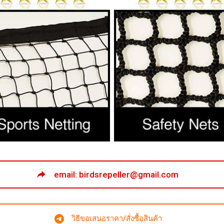
email: birdsrepeller@gmail.com
วิธีขอเสนอราคา/สั่งซื้อสินค้า