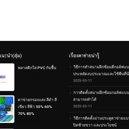
แนะนำ(สุ่ม)
เรื่องตาข่ายน่ารู้
วิธีการทำสนามฝึกซ้อมตีกอล์ฟแบ
พลาสติกใส PVC กันชื้น
ประหยัดงบประมาณและใช้พืนที่น
2025-03-11
0
out
of
การติดตั้งสนามฝึกซ้อมกอล์ฟแบ
5
สามารถทำได้
ตาข่ายกรองแสง สีดำ สี
2025-03-11
เขียว สีฟ้า 50% 60%
70% 80%
วิธีการติดตั้งม่านประตูตาข่ายแบ
ปิดซ้ายขวา และประโยชน์
0