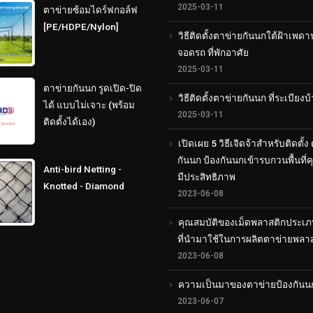
out
2025-03-11
ตาข่ายซ้อมไดร์ฟกอล์ฟ
of
5
[PE/HDPE/Nylon]
วิธีติดตั้งตาข่ายกันนกใต้ฝ้าเพดา
จอดรถ ที่พักอาศัย
0
out
2025-03-11
of
5
ตาข่ายกันนก รูดเปิด-ปิด
วิธีติดตั้งตาข่ายกันนก ที่ระเบียงบ
ได้ แบบไม่เจาะ (พร้อม
2025-03-11
ติดตั้งได้เอง)
เปิดเผย 5 วิธีเจิดจ้าสำหรับติดตั้ง
0
กันนก ป้องกันนกเข้ารบกวนพื้นที่
out
Anti-bird Netting -
of
มีประสิทธิภาพ
5
Knotted - Diamond
2023-06-08
0
คุณสมบัติของเม็ดพลาสติกประเภ
out
of
ที่นำมาใช้ในการผลิตตาข่ายพลา
5
2023-06-08
ความเป็นมาของตาข่ายป้องกันน
2023-06-07