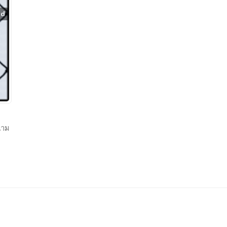
nd
นาม