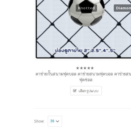
Knotted
Diamo
ตาข่ายกั้นสนามฟุตบอล ตาข่ายสนามฟุตบอล ตาข่ายส
0
out
ฟุตซอล
of
5
เลือกรูปแบบ
Show: