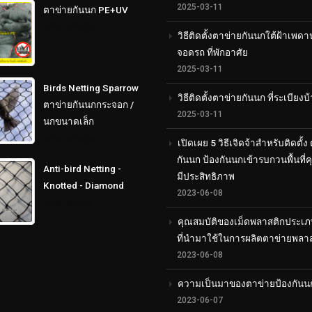
out
2025-03-11
ตาข่ายกันนก PE+UV
of
5
วิธีติดตั้งตาข่ายกันนกใต้ฝ้าเพดา
0
out
จอดรถ ที่พักอาศัย
of
2025-03-11
5
Birds Netting Sparrow
วิธีติดตั้งตาข่ายกันนก ที่ระเบียงบ
ตาข่ายกันนกกระจอก /
2025-03-11
นกขนาดเล็ก
เปิดเผย 5 วิธีเจิดจ้าสำหรับติดตั้ง
0
กันนก ป้องกันนกเข้ารบกวนพื้นที่
out
Anti-bird Netting -
of
มีประสิทธิภาพ
5
Knotted - Diamond
2023-06-08
0
คุณสมบัติของเม็ดพลาสติกประเภ
out
of
ที่นำมาใช้ในการผลิตตาข่ายพลา
5
2023-06-08
ความเป็นมาของตาข่ายป้องกันน
2023-06-07