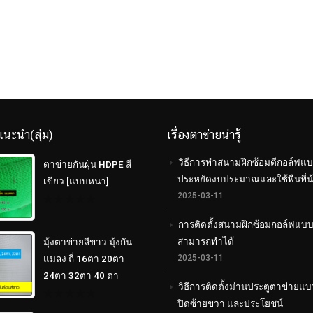
แนะนำ(สุ่ม)
เรื่องตาข่ายน่ารู้
วิธีการทำสนามฝึกซ้อมตีกอล์ฟแบ
ตาข่ายกันฝุ่น HDPE สี
ประหยัดงบประมาณและใช้พืนที่น
เขียว [แบบหนา]
2025-03-11
0
out
การติดตั้งสนามฝึกซ้อมกอล์ฟแบ
of
สามารถทำได้
5
มุ้งตาข่ายสีขาว มุ้งกัน
2025-03-11
แมลง ถี่ 16ตา 20ตา
24ตา 32ตา 40 ตา
วิธีการติดตั้งม่านประตูตาข่ายแบ
ปิดซ้ายขวา และประโยชน์
0