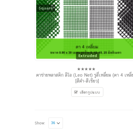
Square
Extruded
ตาข่ายพลาสติก ลีโอ (Leo Net) รูสี่เหลี่ยม (ตา 4 เหลี่
0
out
[สีดำ-สีเขียว]
of
5
เลือกรูปแบบ
Show: