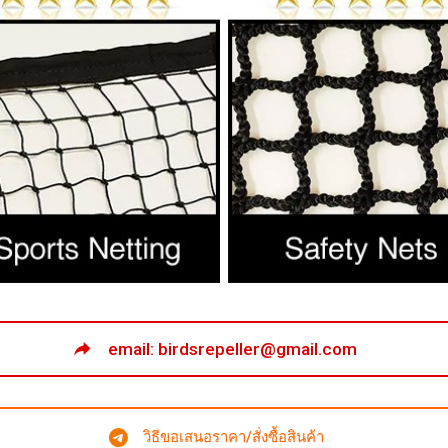
email: birdsrepeller@gmail.com
วิธีขอเสนอราคา/สั่งซื้อสินค้า