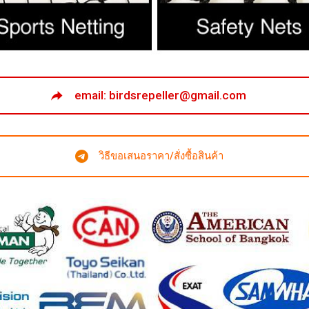
email: birdsrepeller@gmail.com
วิธีขอเสนอราคา/สั่งซื้อสินค้า