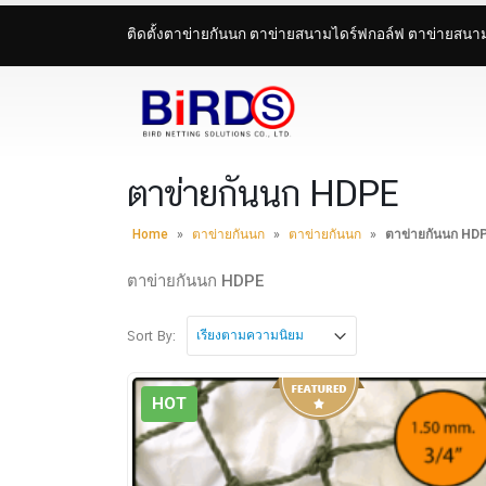
ติดตั้งตาข่ายกันนก ตาข่ายสนามไดร์ฟกอล์ฟ ตาข่ายสน
ตาข่ายกันนก HDPE
Home
»
ตาข่ายกันนก
»
ตาข่ายกันนก
»
ตาข่ายกันนก HD
ตาข่ายกันนก HDPE
Sort By:
HOT