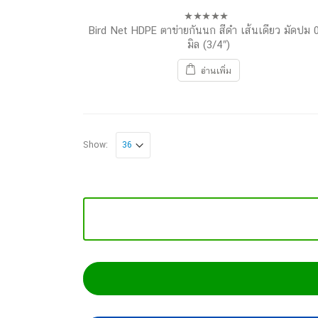
Bird Net HDPE ตาข่ายกันนก สีดำ เส้นเดียว มัดปม 
0
out
มิล (3/4″)
of
5
อ่านเพิ่ม
Show: