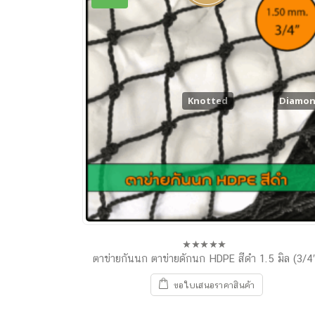
Knotted
Diamo
ตาข่ายกันนก ตาข่ายดักนก HDPE สีดำ 1.5 มิล (3/4
0
out
of
ขอใบเสนอราคาสินค้า
5