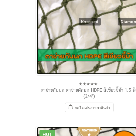
Knotted
Diamo
ตาข่ายกันนก ตาข่ายดักนก HDPE สีเขียวขี้ม้า 1.5 มิ
0
out
(3/4″)
of
5
ขอใบเสนอราคาสินค้า
HOT