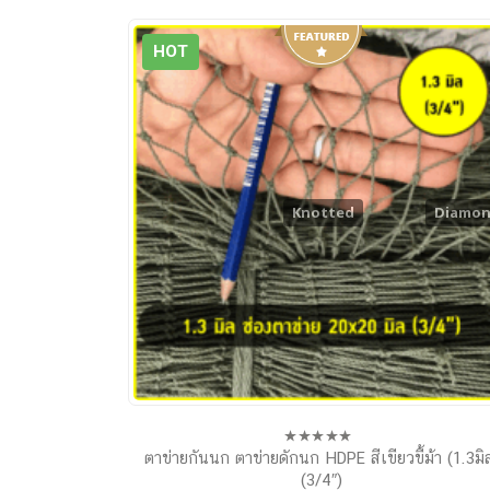
HOT
Knotted
Diamo
ตาข่ายกันนก ตาข่ายดักนก HDPE สีเขียวขี้ม้า (1.3มิ
0
out
(3/4″)