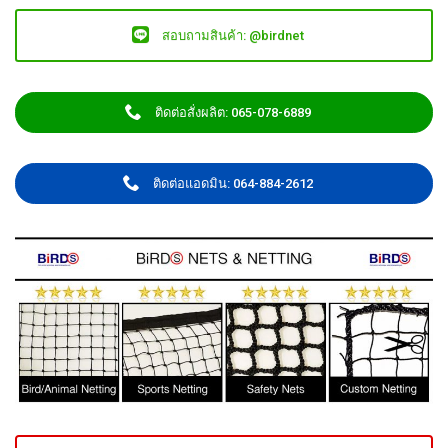
สอบถามสินค้า: @birdnet
ติดต่อสั่งผลิต: 065-078-6889
ติดต่อแอดมิน: 064-884-2612