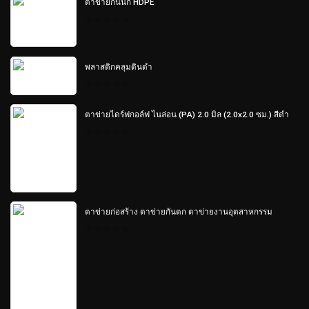
ตาข่ายกันนก HDPE
5
0
out
of
5
พลาสติกคลุมดินดำ
0
out
of
ตาข่ายไดร์ฟกอล์ฟ ไนล่อน (PA) 2.0 มิล (2.0x2.0 ซม.) สีดำ
5
0
out
of
5
ตาข่ายก่อสร้าง ตาข่ายกันตก ตาข่ายงานอุตสาหกรรม
0
out
of
5