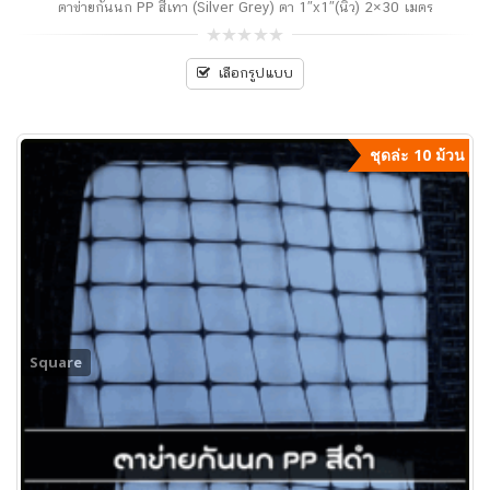
ตาข่ายกันนก PP สีเทา (Silver Grey) ตา 1″x1″(นิ้ว) 2×30 เมตร
0
out
เลือกรูปแบบ
of
5
ชุดล่ะ 10 ม้วน
Square