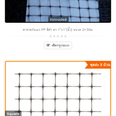
Extruded
ตาข่ายกันนก PP สีดำ ตา 1″x1″(นิ้ว) ขนาด 2×30ม.
0
out
เลือกรูปแบบ
of
5
ชุดล่ะ 5 ม้วน
Square