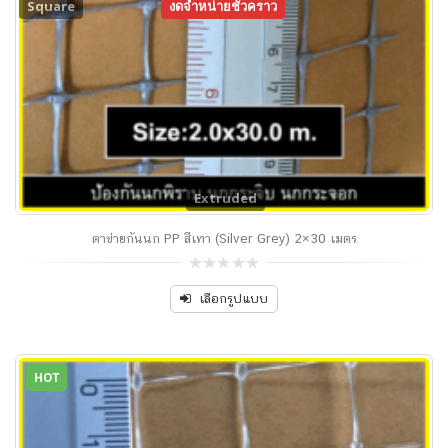
Square
งดจำหน่ายชั่วคราว
Extruded
ตาข่ายกันนก PP สีเทา (Silver Grey) 2×30 เมตร
0
out
เลือกรูปแบบ
of
5
HOT