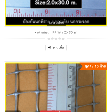
Extruded
ตาข่ายกันนก PP สีดำ (2×30 ม.)
0
out
อ่านเพิ่ม
of
5
ชุดล่ะ 10 ม้วน