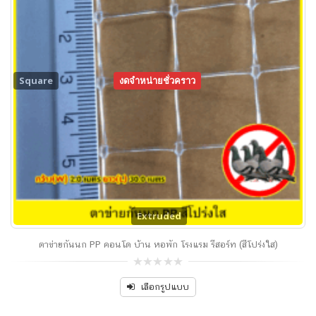
Square
งดจำหน่ายชั่วคราว
Extruded
ตาข่ายกันนก PP คอนโด บ้าน หอพัก โรงแรม รีสอร์ท (สีโปร่งใส)
0
out
เลือกรูปแบบ
of
5