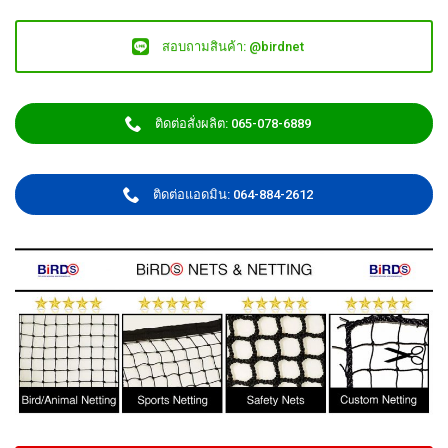
สอบถามสินค้า: @birdnet
ติดต่อสั่งผลิต: 065-078-6889
ติดต่อแอดมิน: 064-884-2612