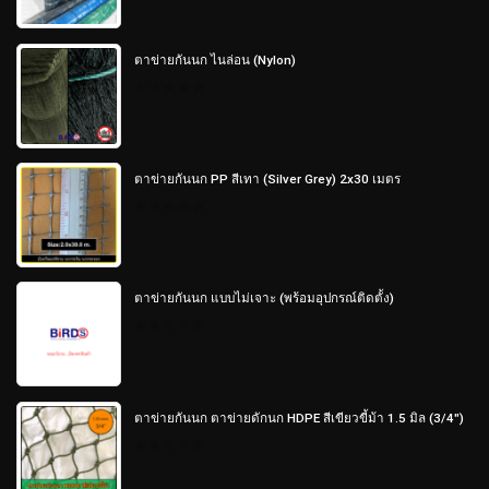
of
5
ตาข่ายกันนก ไนล่อน (Nylon)
0
out
of
5
ตาข่ายกันนก PP สีเทา (Silver Grey) 2x30 เมตร
0
out
of
5
ตาข่ายกันนก แบบไม่เจาะ (พร้อมอุปกรณ์ติดตั้ง)
0
out
of
5
ตาข่ายกันนก ตาข่ายดักนก HDPE สีเขียวขี้ม้า 1.5 มิล (3/4")
0
out
of