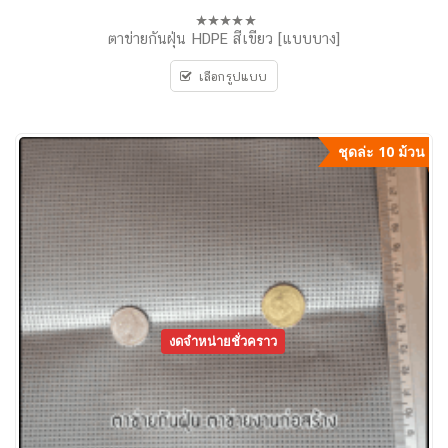
ตาข่ายกันฝุ่น HDPE สีเขียว [แบบบาง]
0
out
of
เลือกรูปแบบ
5
ชุดล่ะ 10 ม้วน
งดจำหน่ายชั่วคราว