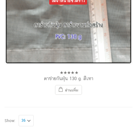
งดจำหน่ายชั่วคราว
ตาข่ายกันฝุ่น 130 g. สีเทา
0
out
of
อ่านเพิ่ม
5
Show: