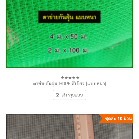
ตาข่ายกันฝุ่น HDPE สีเขียว [แบบหนา]
0
out
of
เลือกรูปแบบ
5
ชุดล่ะ 10 ม้วน