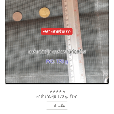
งดจำหน่ายชั่วคราว
ตาข่ายกันฝุ่น 170 g. สีเทา
0
out
of
อ่านเพิ่ม
5