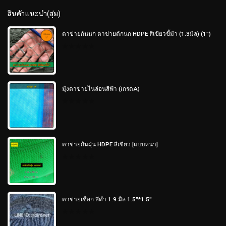
สินค้าแนะนำ(สุ่ม)
ตาข่ายกันนก ตาข่ายดักนก HDPE สีเขียวขี้ม้า (1.3มิล) (1")
0
out
of
5
มุ้งตาข่ายไนล่อนสีฟ้า (เกรดA)
0
out
of
5
ตาข่ายกันฝุ่น HDPE สีเขียว [แบบหนา]
0
out
of
5
ตาข่ายเชือก สีดำ 1.9 มิล 1.5"*1.5"
0