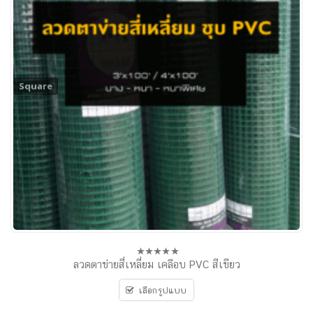
Square
ลวดตาข่ายสี่เหลี่ยม เคลือบ PVC สีเขียว
0
out
of
เลือกรูปแบบ
5