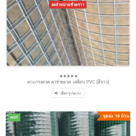
งดจำหน่ายชั่วคราว
ตะแกรงลวด ตาข่ายลวด เคลือบ PVC [สีขาว]
0
out
of
เลือกรูปแบบ
5
ชุดล่ะ 10 ม้วน
HOT