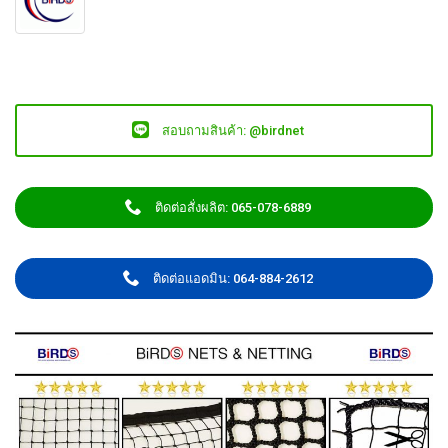
สอบถามสินค้า: @birdnet
ติดต่อสั่งผลิต: 065-078-6889
ติดต่อแอดมิน: 064-884-2612