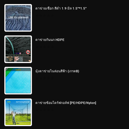
ตาข่ายเชือก สีดำ 1.9 มิล 1.5"*1.5"
0
out
of
5
ตาข่ายกันนก HDPE
0
out
of
5
มุ้งตาข่ายไนล่อนสีฟ้า (เกรดB)
0
out
of
5
ตาข่ายซ้อมไดร์ฟกอล์ฟ [PE/HDPE/Nylon]
0
out
of
5