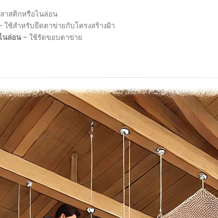
นก
 พลาสติกหรือไนล่อน
ใต้
 ใช้สำหรับยึดตาข่ายกับโครงสร้างฝ้า
ฝ้า
กไนล่อน
– ใช้รัดขอบตาข่าย
เพด
โรง
จอด
รถ
ที่พัก
อาศั