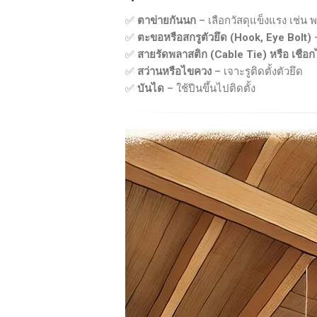
✅
ตาข่ายกันนก
– เลือกวัสดุแข็งแรง เช่น
✅
ตะขอหรือสกรูตัวยึด (Hook, Eye Bolt)
–
✅
สายรัดพลาสติก (Cable Tie) หรือ เชือ
✅
สว่านหรือไขควง
– เจาะรูติดตั้งตัวยึด
✅
บันได
– ใช้ปีนขึ้นไปติดตั้ง