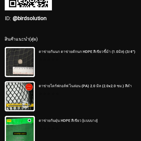
ID:
@birdsolution
สินค้าแนะนำ(สุ่ม)
ตาข่ายกันนก ตาข่ายดักนก HDPE สีเขียวขี้ม้า (1.0มิล) (3/4")
0
out
of
5
ตาข่ายไดร์ฟกอล์ฟ ไนล่อน (PA) 2.0 มิล (2.0x2.0 ซม.) สีดำ
0
out
of
5
ตาข่ายกันฝุ่น HDPE สีเขียว [แบบบาง]
0
out
of