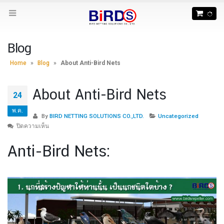
Blog
Home
»
Blog
»
About Anti-Bird Nets
About Anti-Bird Nets
24
พ.ค.
By
BIRD NETTING SOLUTIONS CO.,LTD.
Uncategorized
บน
ปิดความเห็น
About
Anti-Bird Nets:
Anti-
Bird
Nets