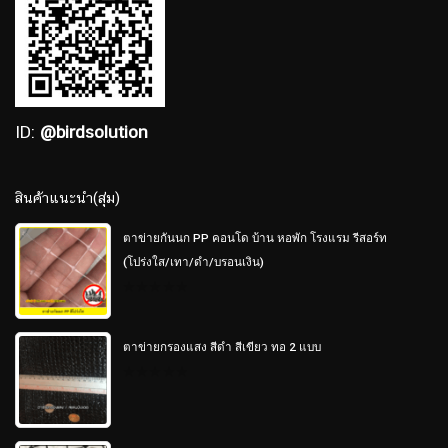
ID:
@birdsolution
สินค้าแนะนำ(สุ่ม)
ตาข่ายกันนก PP คอนโด บ้าน หอพัก โรงแรม รีสอร์ท
(โปร่งใส/เทา/ดำ/บรอนเงิน)
0
out
of
5
ตาข่ายกรองแสง สีดำ สีเขียว ทอ 2 แบบ
0
out
of
5