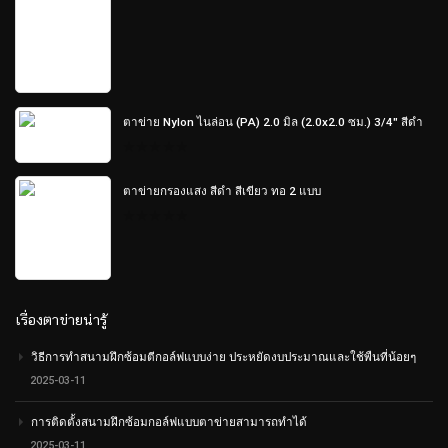
out
of
5
ตาข่าย Nylon ไนล่อน (PA) 2.0 มิล (2.0x2.0 ซม.) 3/4" สีดำ
0
out
of
ตาข่ายกรองแสง สีดำ สีเขียว ทอ 2 แบบ
5
0
out
of
5
เรื่องตาข่ายน่ารู้
วิธีการทำสนามฝึกซ้อมตีกอล์ฟแบบง่าย ประหยัดงบประมาณและใช้พืนที่น้อยๆ
2025-03-11
การติดตั้งสนามฝึกซ้อมกอล์ฟแบบตาข่ายสามารถทำได้
2025-03-11