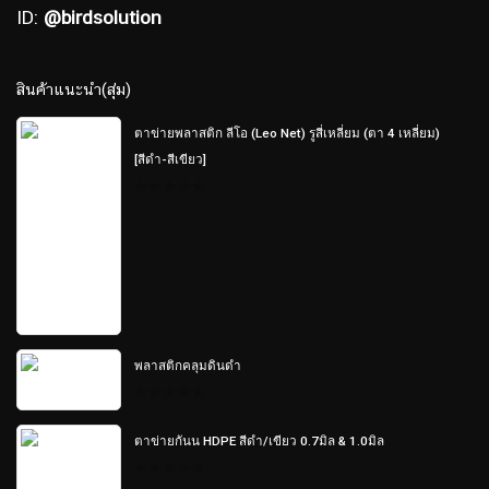
ID:
@birdsolution
สินค้าแนะนำ(สุ่ม)
ตาข่ายพลาสติก ลีโอ (Leo Net) รูสี่เหลี่ยม (ตา 4 เหลี่ยม)
[สีดำ-สีเขียว]
0
out
of
5
พลาสติกคลุมดินดำ
0
out
of
ตาข่ายกันน HDPE สีดำ/เขียว 0.7มิล & 1.0มิล
5
0