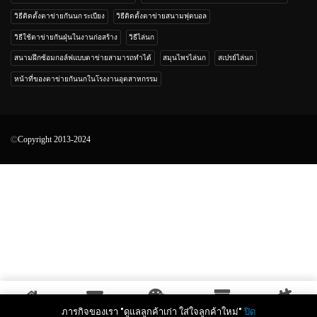
วิธีติดตั้งตาข่ายกันนก ระเบียง
วิธีติดตั้งตาข่ายสนามฟุตบอล
วิธีใช้ตาข่ายกันฝุ่นในงานก่อสร้าง
วิธีไล่นก
สนามฝึกซ้อมกอล์ฟแบบตาข่ายสามารถทำได้
สมุนไพรไล่นก
สเปรย์ไล่นก
หน้าที่ของตาข่ายกันนกในโรงงานอุตสาหกรรม
Copyright 2013-2024
ภารกิจของเรา "ดูแลลูกค้าเก่า ใส่ใจลูกค้าใหม่"
ปิด
หน้าหลัก
ส่งอีเมล
แชทไลน์
สินค้า
ตาข่ายน่ารู้