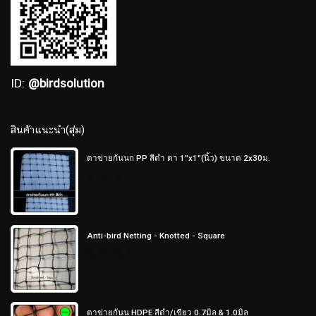
ID:
@birdsolution
สินค้าแนะนำ(สุ่ม)
ตาข่ายกันนก PP สีดำ ตา 1"x1"(นิ้ว) ขนาด 2x30ม.
0
out
of
5
Anti-bird Netting - Knotted - Square
0
out
of
5
ตาข่ายกันน HDPE สีดำ/เขียว 0.7มิล & 1.0มิล