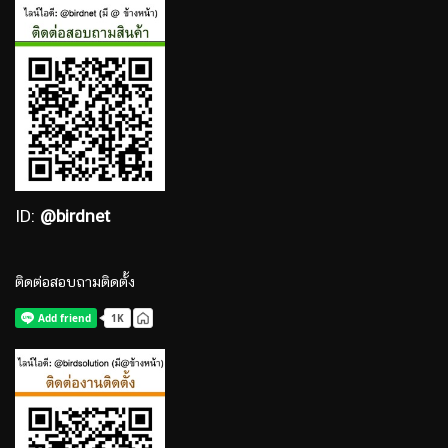
ID:
@birdnet
ติดต่อสอบถามติดตั้ง