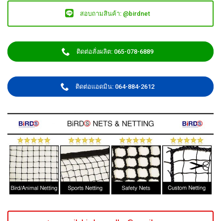
สอบถามสินค้า: @birdnet
ติดต่อสั่งผลิต: 065-078-6889
ติดต่อแอดมิน: 064-884-2612