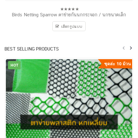
Birds Netting Sparrow ตาข่ายกันนกกระจอก / นกขนาดเล็ก
0
out
of
เลือกรูปแบบ
5
BEST SELLING PRODUCTS
ชุดล่ะ 10 ม้วน
HOT