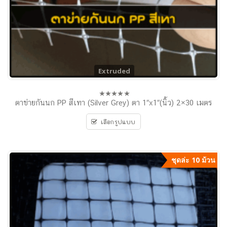
Extruded
ตาข่ายกันนก PP สีเทา (Silver Grey) ตา 1″x1″(นิ้ว) 2×30 เมตร
0
out
of
เลือกรูปแบบ
5
ชุดล่ะ 10 ม้วน