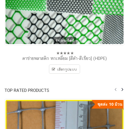
Extruded
ตาข่ายพลาสติก หกเหลี่ยม [สีดำ-สีเขียว] (HDPE)
0
out
of
เลือกรูปแบบ
5
TOP RATED PRODUCTS
ชุดล่ะ 10 ม้วน