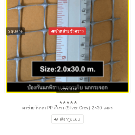
Square
งดจำหน่ายชั่วคราว
Extruded
ตาข่ายกันนก PP สีเทา (Silver Grey) 2×30 เมตร
0
out
of
เลือกรูปแบบ
5