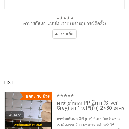
ตาข่ายกันนก แบบไม่เจาะ (พร้อมอุปกรณ์ติดตั้ง)
0
out
of
อ่านเพิ่ม
5
LIST
ชุดล่ะ 10 ม้วน
0
ตาข่ายกันนก PP สีเทา (Silver
out
Grey) ตา 1″x1″(นิ้ว) 2×30 เมตร
of
5
Square
ตาข่ายกันนก
พีพี (PP) สีเทา (บอร์นเทา)
เราคัดสรรแล้วว่าเหมาะสมสำหรับใช้