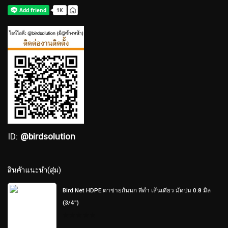
ID:
@birdsolution
สินค้าแนะนำ(สุ่ม)
Bird Net HDPE ตาข่ายกันนก สีดำ เส้นเดียว มัดปม 0.8 มิล
(3/4")
0