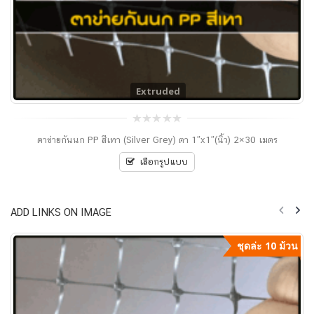
Extruded
0
ตาข่ายกันนก PP สีเทา (Silver Grey) ตา 1″x1″(นิ้ว) 2×30 เมตร
out
of
5
เลือกรูปแบบ
ADD LINKS ON IMAGE
ชุดล่ะ 10 ม้วน