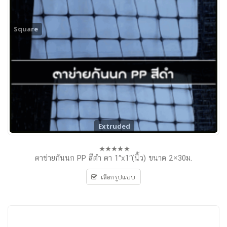
Square
Extruded
ตาข่ายกันนก PP สีดำ ตา 1″x1″(นิ้ว) ขนาด 2×30ม.
0
out
of
เลือกรูปแบบ
5