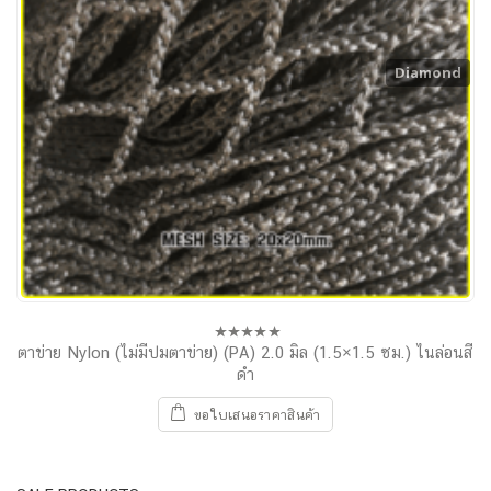
Diamond
ตาข่าย Nylon (ไม่มีปมตาข่าย) (PA) 2.0 มิล (1.5×1.5 ซม.) ไนล่อนสี
0
out
ดำ
of
5
ขอใบเสนอราคาสินค้า