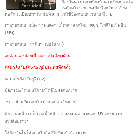
ป้องกันนก ตรงระเบียงบ้าน ระเบียงคอนโด
Extruded
ระเบียงโรงแรม ระเบียงรีสอร์ท ระเบียง
หอพัก ระเบียงอพาร์ทเม้นท์ สามารถใช้ป้องกันนก เช่น นกพิราบ
ตาข่ายกันนก ชนิด PP ผลิตจากเม็ดพลาสติกใหม่ 100% (โพลีโพรไพลีน
(PP))
ตาข่ายกันนก PP สีเทา (บอร์นเทา)
สะท้อนแสงน้อยเนื่องจากเป็นสีเทาด้าน
กลมกลืนกับลักษณะภูมิประเทศที่ติดตั้ง
ผสมสารป้องกันยูวี (UV)
มีลักษณะยืดหยุ่นโค้งงอได้ดีไม่แตกหักง่าย
เหมาะสำหรับ คอนโด บ้าน หอพัก โรงแรม
มีความเหนียว แข็งแรง น้ำหนักเบา และทนทานต่อแสง UV และสภาพ
แวดล้อมต่างๆ
ใช้ป้องกันไม่ให้นก หรือสัตว์ปีก บินเข้าตัวอาคาร