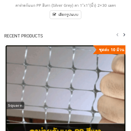
0
ตาข่ายกันนก PP สีเทา (Silver Grey) ตา 1″x1″(นิ้ว) 2×30 เมตร
out
of
5
เลือกรูปแบบ
RECENT PRODUCTS
ชุดล่ะ 10 ม้วน
Square