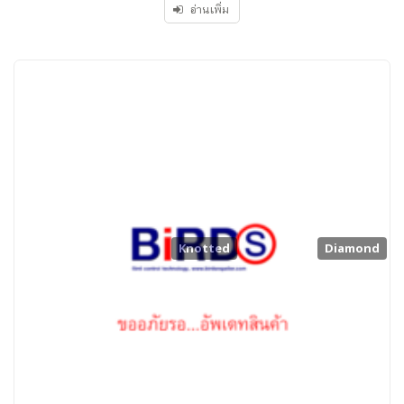
อ่านเพิ่ม
5
Knotted
Diamond