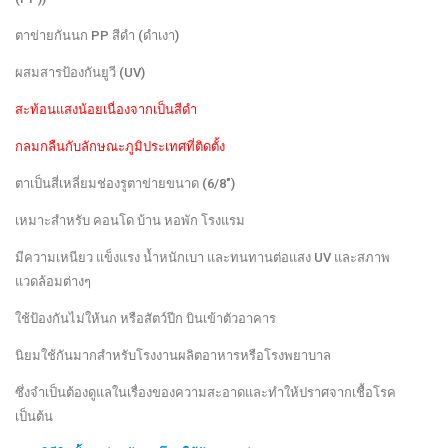
ตาข่ายกันนก PP สีดำ (ดำเงา)
ผสมสารป้องกันยูวี (UV)
สะท้อนแสงน้อยเนื่องจากเป็นสีดำ
กลมกลืนกับลักษณะภูมิประเทศที่ติดตั้ง
ตาเป็นสี่เหลี่ยมช่องรูตาข่ายขนาด (6/8″)
เหมาะสำหรับ คอนโด บ้าน หอพัก โรงแรม
มีความเหนียว แข็งแรง น้ำหนักเบา และทนทานต่อแสง UV และสภาพ
แวดล้อมต่างๆ
ใช้ป้องกันไม่ให้นก หรือสัตว์ปีก บินเข้าตัวอาคาร
นิยมใช้กันมากสำหรับโรงงานผลิตอาหารหรือโรงพยาบาล
ซึ่งจำเป็นต้องดูแลในเรื่องของความสะอาดและทำให้ปราศจากเชื้อโรค
เป็นต้น