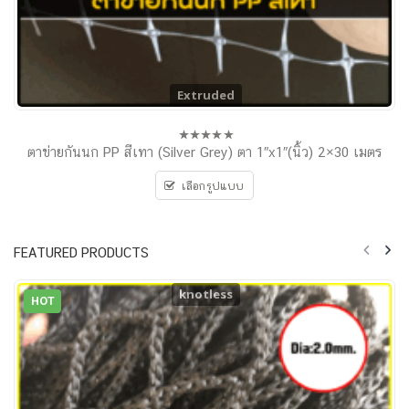
Extruded
ตาข่ายกันนก PP สีเทา (Silver Grey) ตา 1″x1″(นิ้ว) 2×30 เมตร
0
out
of
เลือกรูปแบบ
5
FEATURED PRODUCTS
knotless
HOT