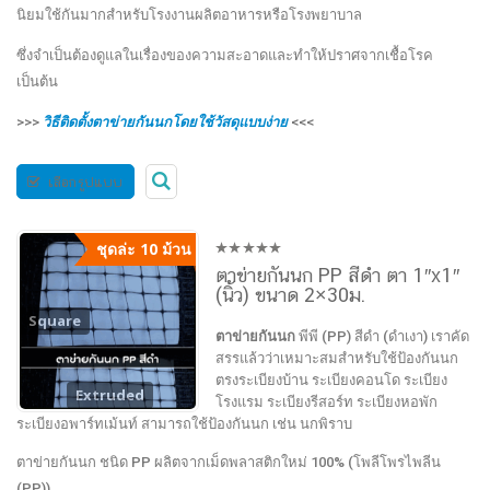
นิยมใช้กันมากสำหรับโรงงานผลิตอาหารหรือโรงพยาบาล
ซึ่งจำเป็นต้องดูแลในเรื่องของความสะอาดและทำให้ปราศจากเชื้อโรค
เป็นต้น
>>>
วิธีติดตั้งตาข่ายกันนกโดยใช้วัสดุแบบง่าย
<<<
เลือกรูปแบบ
ชุดล่ะ 10 ม้วน
0
ตาข่ายกันนก PP สีดำ ตา 1″x1″
out
(นิ้ว) ขนาด 2×30ม.
of
5
Square
ตาข่ายกันนก
พีพี (PP) สีดำ (ดำเงา) เราคัด
สรรแล้วว่าเหมาะสมสำหรับใช้ป้องกันนก
ตรงระเบียงบ้าน ระเบียงคอนโด ระเบียง
Extruded
โรงแรม ระเบียงรีสอร์ท ระเบียงหอพัก
ระเบียงอพาร์ทเม้นท์ สามารถใช้ป้องกันนก เช่น นกพิราบ
ตาข่ายกันนก ชนิด PP ผลิตจากเม็ดพลาสติกใหม่ 100% (โพลีโพรไพลีน
(PP))