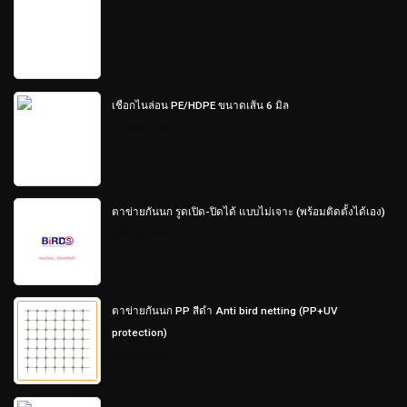
out
of
5
เชือกไนล่อน PE/HDPE ขนาดเส้น 6 มิล
0
out
of
5
ตาข่ายกันนก รูดเปิด-ปิดได้ แบบไม่เจาะ (พร้อมติดตั้งได้เอง)
0
out
of
5
ตาข่ายกันนก PP สีดำ Anti bird netting (PP+UV
protection)
0
out
of
5