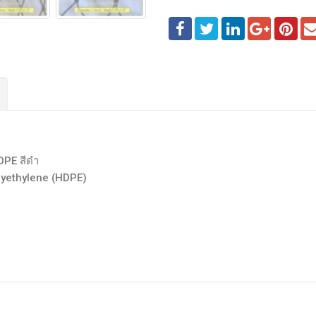
HDPE สีดำ
olyethylene (HDPE)