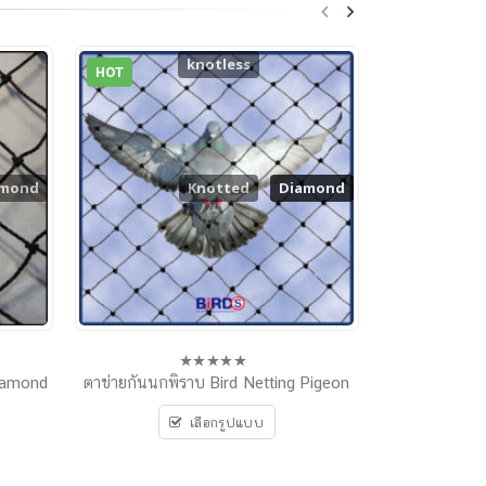
knotless
HOT
amond
Knotted
Diamond
Diamond
Diamond
ตาข่ายกันนกพิราบ Bird Netting Pigeon
ตาข่ายกันนก แ
0
out
of
เลือกรูปแบบ
5