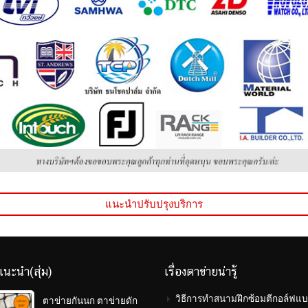
แนะนำปรับปรุงบริการ
แนะนำ(สุ่ม)
เรื่องตาข่ายน่ารู้
วิธีการทำสนามฝึกซ้อมตีกอล์ฟแบ
ตาข่ายกันนก ตาข่ายดัก