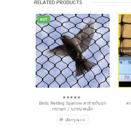
RELATED PRODUCTS
HOT
Squa
Birds Netting Sparrow ตาข่ายกันนก
ตา
0
out
กระจอก / นกขนาดเล็ก
of
5
เลือกรูปแบบ