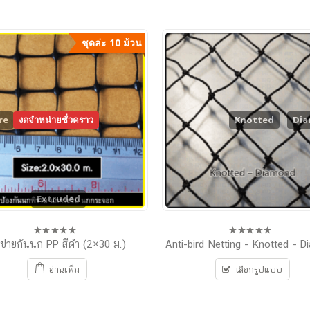
ชุดล่ะ 10 ม้วน
re
งดจำหน่ายชั่วคราว
Knotted
Di
Extruded
ข่ายกันนก PP สีดำ (2×30 ม.)
Anti-bird Netting – Knotted – 
0
0
out
out
of
of
อ่านเพิ่ม
เลือกรูปแบบ
5
5