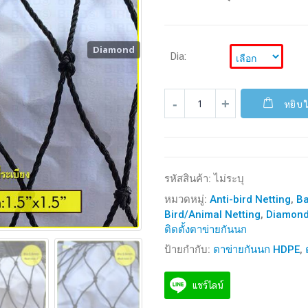
Diamond
Dia:
หยิบใ
รหัสสินค้า:
ไม่ระบุ
หมวดหมู่:
Anti-bird Netting
,
Ba
Bird/Animal Netting
,
Diamon
ติดตั้งตาข่ายกันนก
ป้ายกำกับ:
ตาข่ายกันนก HDPE
,
แชร์ไลน์