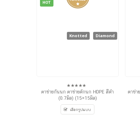
HOT
Knotted
Diamond
ตาข่ายกันนก ตาข่ายดักนก HDPE สีดำ
ตาข่าย
0
out
(0.7มิล) (15×15มิล)
of
5
เลือกรูปแบบ