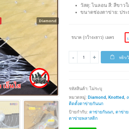
วัสดุ: ไนลอน สี: สีขาว
ขนาดช่องตาข่าย: ประม
Diamond
ขนาด (กว้างxยาว) เมตร
หยิบใ
รหัสสินค้า:
ไม่ระบุ
หมวดหมู่:
Diamond
,
Knotted
,
ง
ติดตั้งตาข่ายกันนก
ป้ายกำกับ:
ตาข่ายกันนก
,
ตาข่าย
ตาข่ายพลาสติก