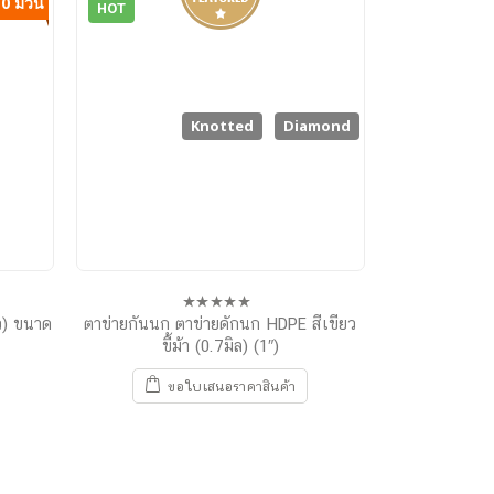
10 ม้วน
HOT
Knotted
Diamond
้ว) ขนาด
ตาข่ายกันนก ตาข่ายดักนก HDPE สีเขียว
ตาข่ายกันนก ร
0
out
ขี้ม้า (0.7มิล) (1″)
(พร้
of
5
ขอใบเสนอราคาสินค้า