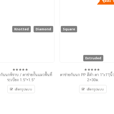
ชุดล่ะ 
Knotted
Diamond
Square
Extruded
กันนกพิราบ / ตาข่ายกั้นแมวพื้นที่
ตาข่ายกันนก PP สีดำ ตา 1″x1″(นิ
0
0
out
out
ระเบียง 1.5″*1.5″
2×30ม.
of
of
5
5
เลือกรูปแบบ
เลือกรูปแบบ