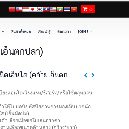
า
สินค้าทั้งหมด
เรื่องน่ารู้
ติดต่อเรา
JOIN !
ยเอ็นตกปลา)
นิดเอ็นใส (คล้ายเอ็นตก
บียงคอนโด/โรงแรม/รีสอร์ท/หรือใช้คลุมสวน
ทำให้ไม่บดบัง ทัศนียภาพการมองเห็นมากนัก
ส (เอ็นมัดปม)
ัวเลือกเมื่อขอใบเสนอราคา
านเลือกขนาดด้านล่าง (กว้าง*ยาว)