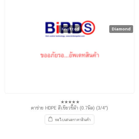
Knotted
Diamond
ตาข่าย HDPE สีเขียวขี้ม้า (0.7มิล) (3/4″)
0
out
of
ขอใบเสนอราคาสินค้า
5