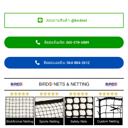
สอบถามสินค้า: @birdnet
ติดต่อสั่งผลิต: 065-078-6889
ติดต่อแอดมิน: 064-884-2612