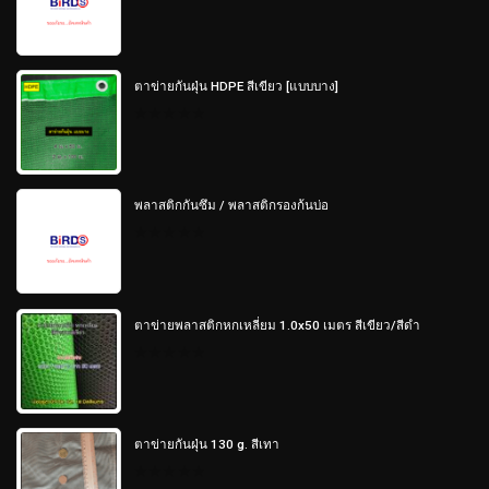
0
out
of
5
ตาข่ายกันฝุ่น HDPE สีเขียว [แบบบาง]
0
out
of
5
พลาสติกกันซึม / พลาสติกรองก้นบ่อ
0
out
of
5
ตาข่ายพลาสติกหกเหลี่ยม 1.0x50 เมตร สีเขียว/สีดำ
0
out
of
5
ตาข่ายกันฝุ่น 130 g. สีเทา