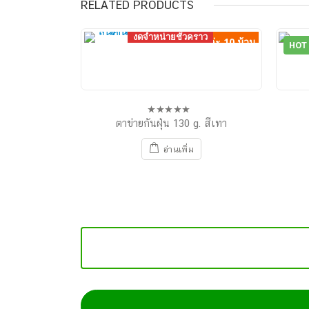
RELATED PRODUCTS
งดจำหน่ายชั่วคราว
ชุดล่ะ 10 ม้วน
HOT
ตาข่ายกันฝุ่น 130 g. สีเทา
0
out
of
อ่านเพิ่ม
5