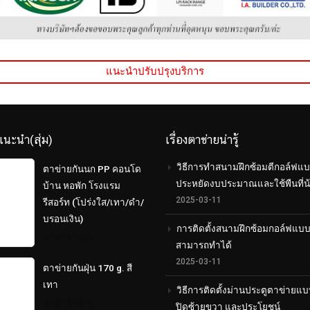
แนะนำปรับปรุงบริการ
แนะนำ(สุ่ม)
เรื่องตาข่ายน่ารู้
วิธีการทำสนามฝึกซ้อมตีกอล์ฟแบ
ตาข่ายกันนก PP คอนโด
ประหยัดงบประมาณและใช้พืนที่น
บ้าน หอพัก โรงแรม
2025-03-11
รีสอร์ท (โปร่งใส/เทา/ดำ/
บรอนเงิน)
การติดตั้งสนามฝึกซ้อมกอล์ฟแบ
สามารถทำได้
0
out
2025-03-11
ตาข่ายกันฝุ่น 170 g. สี
of
5
เทา
วิธีการติดตั้งม่านประตูตาข่ายแบ
ปิดซ้ายขวา และประโยชน์