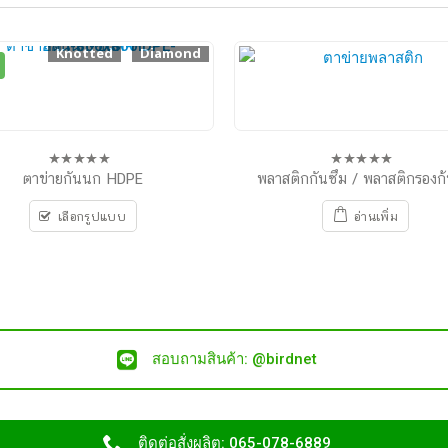
Knotted
Diamond
ตาข่ายกันนก HDPE
พลาสติกกันซึม / พลาสติกรองก้
0
0
out
out
of
of
เลือกรูปแบบ
อ่านเพิ่ม
5
5
สอบถามสินค้า: @birdnet
ติดต่อสั่งผลิต: 065-078-6889