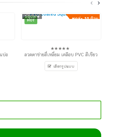
Square
ชุดล่ะ 10 ม้วน
HOT
งดจ
นบ่อ
ลวดตาข่ายสี่เหลี่ยม เคลือบ PVC สีเขียว
0
out
of
เลือกรูปแบบ
5
ตาข่ายก