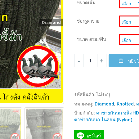
ขนาดเส้น
ช่องรูตาข่าย
Diamond
ขนาด ตรม./ผืน
หยิบใ
รหัสสินค้า:
ไม่ระบุ
หมวดหมู่:
Diamond
,
Knotted
,
ต
ป้ายกำกับ:
ตาข่ายกันนก ชนิดH
ตาข่ายกันนก ไนล่อน (Nylon)
แชร์ไลน์