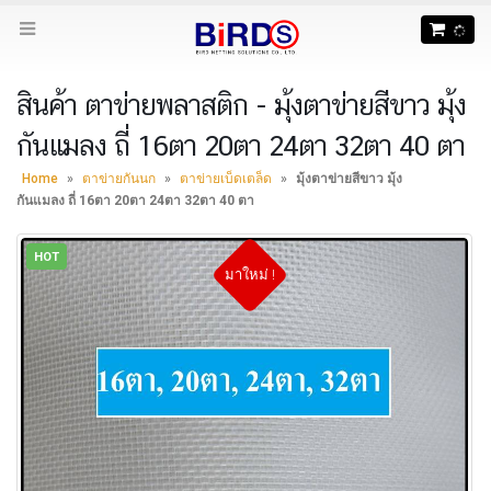
สินค้า ตาข่ายพลาสติก - มุ้งตาข่ายสีขาว มุ้ง
กันแมลง ถี่ 16ตา 20ตา 24ตา 32ตา 40 ตา
Home
»
ตาข่ายกันนก
»
ตาข่ายเบ็ดเตล็ด
»
มุ้งตาข่ายสีขาว มุ้ง
กันแมลง ถี่ 16ตา 20ตา 24ตา 32ตา 40 ตา
HOT
มาใหม่ !