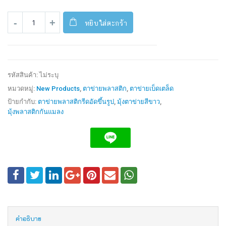
หยิบใส่ตะกร้า
รหัสสินค้า:
ไม่ระบุ
หมวดหมู่:
New Products
,
ตาข่ายพลาสติก
,
ตาข่ายเบ็ดเตล็ด
ป้ายกำกับ:
ตาข่ายพลาสติกรีดอัดขึ้นรูป
,
มุ้งตาข่ายสีขาว
,
มุ้งพลาสติกกันแมลง
คำอธิบาย