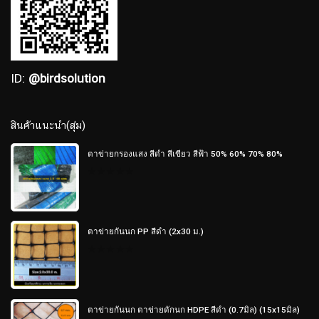
ID:
@birdsolution
สินค้าแนะนำ(สุ่ม)
ตาข่ายกรองแสง สีดำ สีเขียว สีฟ้า 50% 60% 70% 80%
0
out
of
5
ตาข่ายกันนก PP สีดำ (2x30 ม.)
0
out
of
5
ตาข่ายกันนก ตาข่ายดักนก HDPE สีดำ (0.7มิล) (15x15มิล)