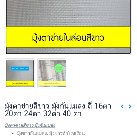
มุ้งตาข่ายสีขาว มุ้งกันแมลง ถี่ 16ตา
20ตา 24ตา 32ตา 40 ตา
มุ้งตาข่ายสีขาว มุ้งกันแมลง
มุ้งขาวกันแมลง, มุ้งขาวทำโรงเรือน