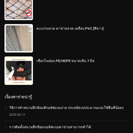
0
out
of
5
ตะแกรงลวด ตาข่ายลวด เคลือบ PVC [สีขาว]
0
out
of
5
เชือกไนล่อน PE/HDPE ขนาดเส้น 7 มิล
0
out
of
5
เรื่องตาข่ายน่ารู้
วิธีการทำสนามฝึกซ้อมตีกอล์ฟแบบง่าย ประหยัดงบประมาณและใช้พืนที่น้อยๆ
2025-03-11
การติดตั้งสนามฝึกซ้อมกอล์ฟแบบตาข่ายสามารถทำได้