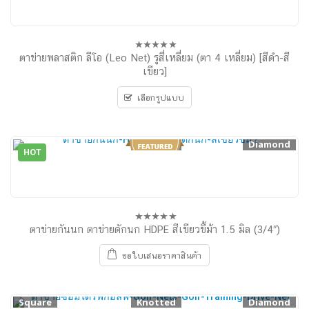
ตาข่ายพลาสติก ลีโอ (Leo Net) รูสี่เหลี่ยม (ตา 4 เหลี่ยม) [สีดำ-สี
0
out
เขียว]
of
5
เลือกรูปแบบ
Knotted
Diamond
HOT
ตาข่ายกันนก ตาข่ายดักนก HDPE สีเขียวขี้ม้า 1.5 มิล (3/4″)
0
out
of
ขอใบเสนอราคาสินค้า
5
Square
Knotted
Diamond