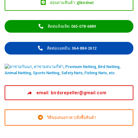
สอบถามสินค้า: @birdnet
ติดต่อสั่งผลิต: 065-078-6889
ติดต่อแอดมิน: 064-884-2612
email: birdsrepeller@gmail.com
วิธีขอเสนอราคา/สั่งซื้อสินค้า