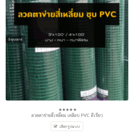
Square
ลวดตาข่ายสี่เหลี่ยม เคลือบ PVC สีเขียว
0
out
of
เลือกรูปแบบ
5