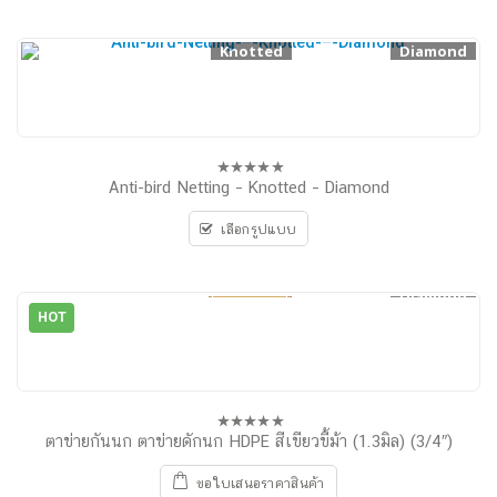
Knotted
Diamond
Anti-bird Netting – Knotted – Diamond
0
out
of
เลือกรูปแบบ
5
Knotted
Diamond
HOT
ตาข่ายกันนก ตาข่ายดักนก HDPE สีเขียวขี้ม้า (1.3มิล) (3/4″)
0
out
of
ขอใบเสนอราคาสินค้า
5