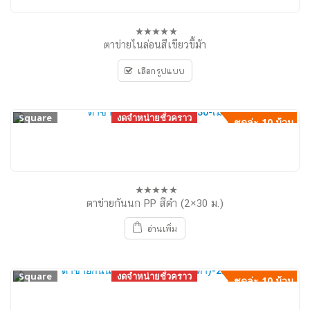
ตาข่ายไนล่อนสีเขียวขี้ม้า
0
out
of
เลือกรูปแบบ
5
Extruded
Square
งดจำหน่ายชั่วคราว
ชุดล่ะ 10 ม้วน
ตาข่ายกันนก PP สีดำ (2×30 ม.)
0
out
of
อ่านเพิ่ม
5
Extruded
Square
งดจำหน่ายชั่วคราว
ชุดล่ะ 10 ม้วน