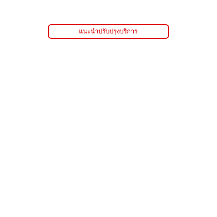
แนะนำปรับปรุงบริการ