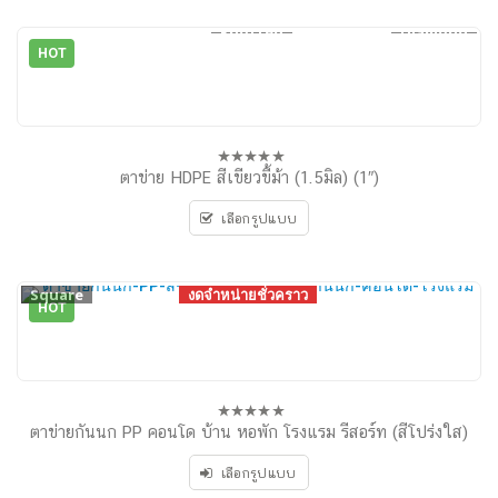
Knotted
Diamond
HOT
ตาข่าย HDPE สีเขียวขี้ม้า (1.5มิล) (1″)
0
out
of
เลือกรูปแบบ
5
Extruded
Square
งดจำหน่ายชั่วคราว
HOT
ตาข่ายกันนก PP คอนโด บ้าน หอพัก โรงแรม รีสอร์ท (สีโปร่งใส)
0
out
of
เลือกรูปแบบ
5