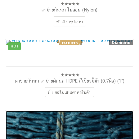
ตาข่ายกันนก ไนล่อน (Nylon)
0
out
of
เลือกรูปแบบ
5
Knotted
Diamond
HOT
ตาข่ายกันนก ตาข่ายดักนก HDPE สีเขียวขี้ม้า (0.7มิล) (1″)
0
out
of
ขอใบเสนอราคาสินค้า
5