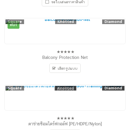
ขอใบเสนอราคาสินค้า
5
Square
Knotted
Diamond
HOT
Balcony Protection Net
0
out
of
เลือกรูปแบบ
5
Square
Knotted
Diamond
Diamond
knotless
ตาข่ายซ้อมไดร์ฟกอล์ฟ [PE/HDPE/Nylon]
0
out