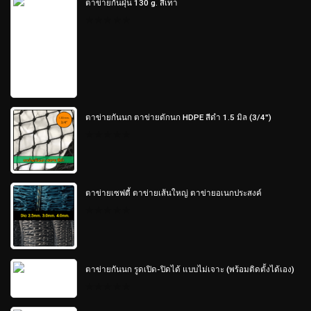
ตาข่ายกันฝุ่น 130 g. สีเทา
0
out
of
5
ตาข่ายกันนก ตาข่ายดักนก HDPE สีดำ 1.5 มิล (3/4")
0
out
of
5
ตาข่ายเซฟตี้ ตาข่ายเส้นใหญ่ ตาข่ายอเนกประสงค์
0
out
of
5
ตาข่ายกันนก รูดเปิด-ปิดได้ แบบไม่เจาะ (พร้อมติดตั้งได้เอง)
0
out