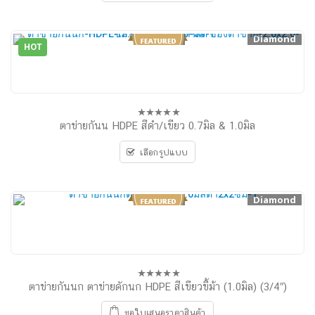
Knotted
Diamond
HOT
ตาข่ายกันน HDPE สีดำ/เขียว 0.7มิล & 1.0มิล
0
out
of
เลือกรูปแบบ
5
Knotted
Diamond
ตาข่ายกันนก ตาข่ายดักนก HDPE สีเขียวขี้ม้า (1.0มิล) (3/4″)
0
out
of
ขอใบเสนอราคาสินค้า
5