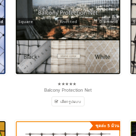
nd
nd
Square
Knotted
Diamond
S
Balcony Protection Net
0
out
of
เลือกรูปแบบ
5
ชุดล่ะ 5 ม้วน