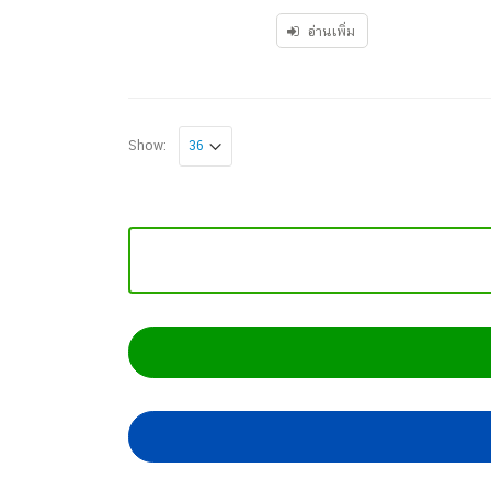
of
5
อ่านเพิ่ม
Show: