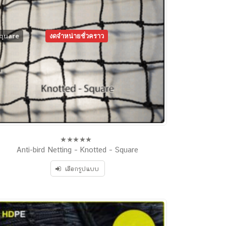
quare
งดจำหน่ายชั่วคราว
Knotted
Anti-bird Netting – Knotted – Square
0
out
of
เลือกรูปแบบ
5