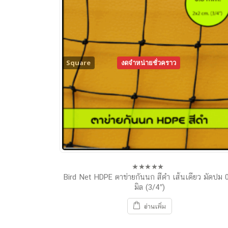
Square
งดจำหน่ายชั่วคราว
Knotted
Bird Net HDPE ตาข่ายกันนก สีดำ เส้นเดียว มัดปม 
0
out
มิล (3/4″)
of
5
อ่านเพิ่ม