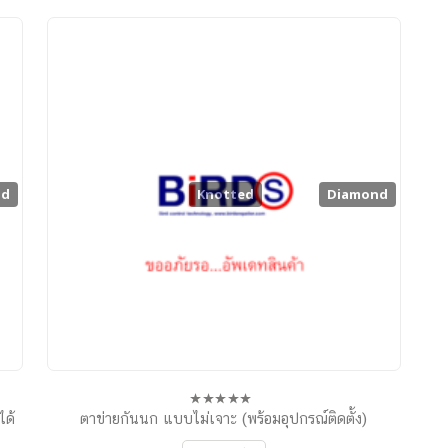
nd
Knotted
Diamond
ได้
ตาข่ายกันนก แบบไม่เจาะ (พร้อมอุปกรณ์ติดตั้ง)
0
out