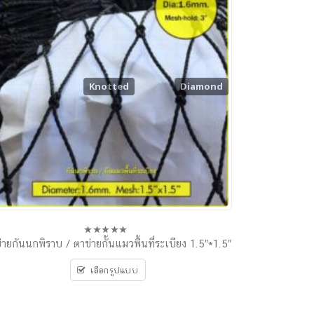
Knotted
Diamond
่ายกันนกพิราบ / ตาข่ายกั้นแมวพื้นที่ระเบียง 1.5″*1.5″
0
out
of
เลือกรูปแบบ
5