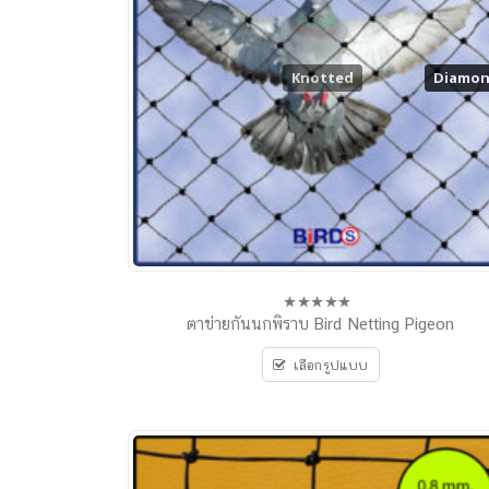
Knotted
Diamo
Diamo
ตาข่ายกันนกพิราบ Bird Netting Pigeon
0
out
of
เลือกรูปแบบ
5