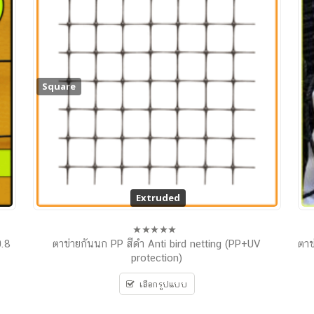
Square
Extruded
Extruded
0.8
ตาข่ายกันนก PP สีดำ Anti bird netting (PP+UV
ตาข
0
out
protection)
of
5
เลือกรูปแบบ