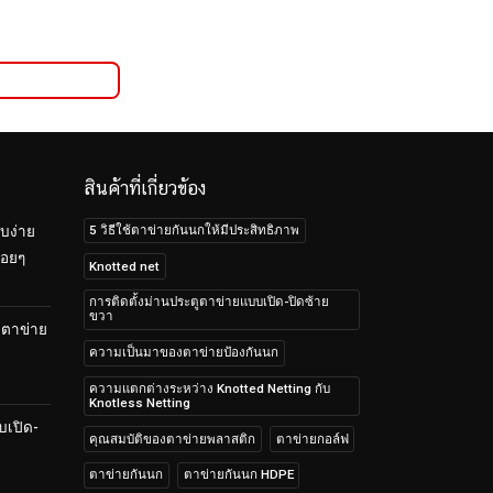
สินค้าที่เกี่ยวข้อง
5 วิธีใช้ตาข่ายกันนกให้มีประสิทธิภาพ
บง่าย
้อยๆ
Knotted net
การติดตั้งม่านประตูตาข่ายแบบเปิด-ปิดซ้าย
ขวา
บตาข่าย
ความเป็นมาของตาข่ายป้องกันนก
ความแตกต่างระหว่าง Knotted Netting กับ
Knotless Netting
บเปิด-
คุณสมบัติของตาข่ายพลาสติก
ตาข่ายกอล์ฟ
ตาข่ายกันนก
ตาข่ายกันนก HDPE