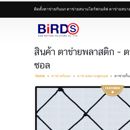
ติดตั้งตาข่ายกันนก ตาข่ายสนามไดร์ฟกอล์ฟ ตาข่ายสน
สินค้า ตาข่ายพลาสติก -
ซอล
Home
»
ตาข่ายกันนก
»
ตาข่ายสนามฟุตบอล
»
ตาข่ายกั