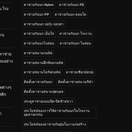
ตาข่ายกันนก Nylon
ตาข่ายกันนก PE
น โรง
ตาข่ายกันนก PP
ตาข่ายกันนก คอนโด
ตาข่ายกันนก บ่อกุ้ง บ่อปลา
ตาข่ายกันนก เอ็นใส
ตาข่ายกันนก โรงงาน
้าน
ตาข่ายกันนกไนล่อน
ตาข่ายกันนก ไนล่อน
ตาข่ายสนามกอล์ฟ
 ตาข่าย
คุณอย่าง
ตาข่ายสนามฝึกซ้อมกอล์ฟ
ตาข่ายสนามไดร์ฟกอล์ฟ
ตาข่ายเชือกมัดปม
ติดตั้งตาข่ายกันนก
ติดตั้งตาข่ายสนามกีฬา
ทต่างๆ
ติดตั้งตาข่ายสนามฟุตบอล
สติก
ประตูตาข่ายแบบเปิด-ปิดซ้ายขวา
ประโยชน์ของการใช้ตาข่ายกันนกในโรงงาน
ก
อุตสาหกรรม
ประโยชน์ของตาข่ายกันฝุ่นในงานก่อสร้าง