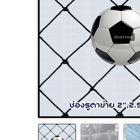
Knotted