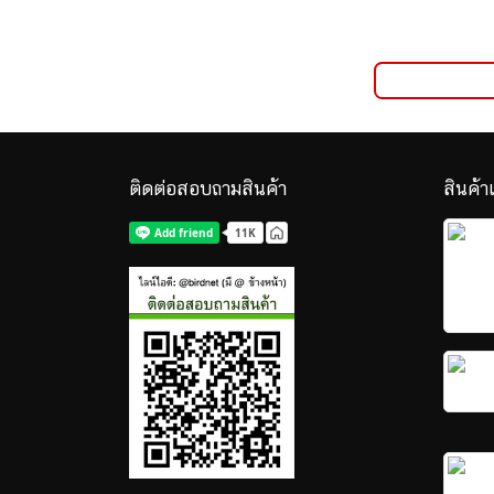
ติดต่อสอบถามสินค้า
สินค้า