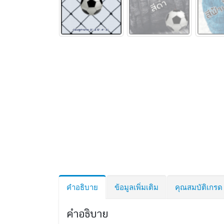
คำอธิบาย
ข้อมูลเพิ่มเติม
คุณสมบัติเกรด
คำอธิบาย