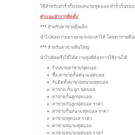
ใช้สำหรับทำรั้วกั้นรอบสนามฟุตบอล ทำรั้วกั้นร
คำแนะนำการติดตั้ง
*** สำหรับตาข่ายผืนเล็ก
นำไปต่อความยาวตามระยะเสาได้ โดยตาข่ายผืนเ
*** สำหรับตาข่ายผืนใหญ่
นำไปตัดครึ่งให้ได้ความสูงที่ต้องการใช้งานได้
ร้านขายตาข่ายฟุตบอล
ซื้อ ตาข่ายกั้นสนามฟุตบอล
รับติดตั้งตาข่ายสนามฟุตบอล
ตาข่าย กั้น ลูก ฟุตบอล
ตาข่ายกั้นลูกฟุตบอล
ตาข่ายกันลูกฟุตบอล ราคา
ตาข่ายกั้นสนามฟุตบอล ราคา
ตาข่ายฟุตบอล ราคา
ตาข่ายสนามฟุตบอล
ตาข่ายสนามฟุตบอล ราคา