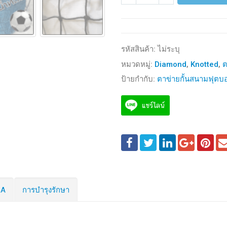
รหัสสินค้า:
ไม่ระบุ
หมวดหมู่:
Diamond
,
Knotted
,
ต
ป้ายกำกับ:
ตาข่ายกั้นสนามฟุตบ
แชร์ไลน์
 A
การบำรุงรักษา