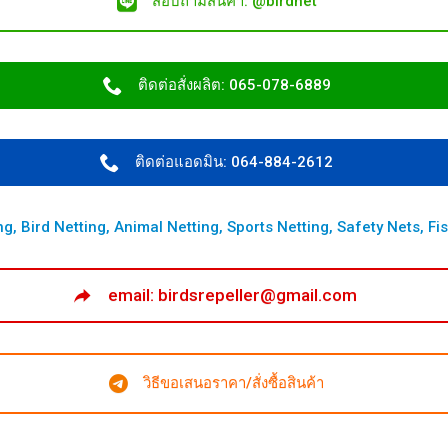
สอบถามสินค้า: @birdnet
ติดต่อสั่งผลิต: 065-078-6889
ติดต่อแอดมิน: 064-884-2612
email: birdsrepeller@gmail.com
วิธีขอเสนอราคา/สั่งซื้อสินค้า