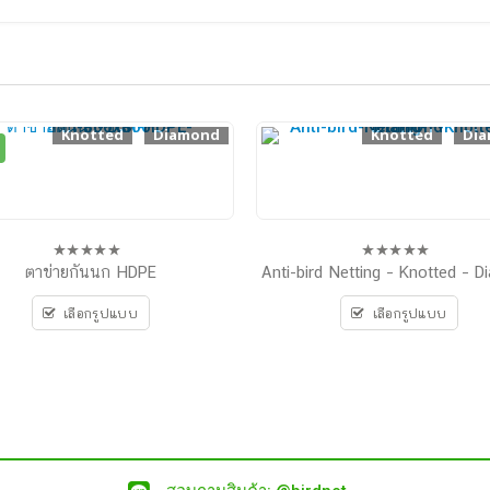
Knotted
Diamond
Knotted
Di
ตาข่ายกันนก HDPE
Anti-bird Netting – Knotted – 
0
0
out
out
of
of
เลือกรูปแบบ
เลือกรูปแบบ
5
5