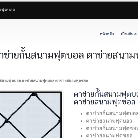
ามฟุตบอล
หน้าหลัก
เกี่ยวกับเร
 ตาข่ายกั้นสนามฟุตบอล ตาข่ายสนา
้นสนามฟุตบอล ตาข่ายสนามฟุตบอล ตาข่ายสนามฟุตซอล
ตาข่ายกั้นสนามฟุต
ตาข่ายสนามฟุตซอล
ตาข่ายกั้นสนามฟุตบอ
ตาข่ายสนามฟุตบอล
ตาข่ายกั้นสนามฟุตซอ
ตาข่ายสนามฟุตซอล